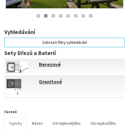
Vyhledávání
Zobrazit filtry vyhledávání
Sety Dřezů a Baterií
Nerezové
Granitové
řazení:
Typicky
Název
Od nejlevnějšího
Od nejdražšího