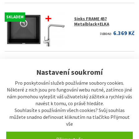
SKLADEM
Sinks FRAME 457
Metalblack+ELKA
6.369 Kč
7.080 Kč
SKLADEM
Sinks FRAME 457 Milk+VITALIA
Nastavení soukromí
5.999 Kč
6.670 Kč
Pro poskytování služeb používáme soubory cookies.
Některé z nich jsou pro fungování webu nutné, zatímco jiné
nám pomohou vylepšit váš uživatelský zážitek a rychleji vás
navést k tomu, co právě hledáte.
Souhlasíte s používáním všech cookies? Svůj souhlas
SKLADEM
můžete snadno definovat kliknutím na tlačítko Přijmout
Sinks FRAME 457
Sahara+VITALIA
vše
5.999 Kč
6.670 Kč