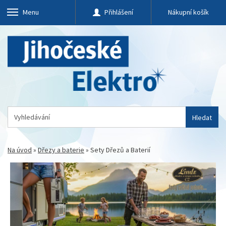
Menu
Přihlášení
Nákupní košík
Hledat
Na úvod
»
Dřezy a baterie
»
Sety Dřezů a Baterií