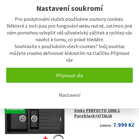
Nastavení soukromí
Pro poskytování služeb používáme soubory cookies.
Některé z nich jsou pro fungování webu nutné, zatímco jiné
nám pomohou vylepšit váš uživatelský zážitek a rychleji vás
navést k tomu, co právě hledáte.
SKLADEM
Souhlasíte s používáním všech cookies? Svůj souhlas
Sinks PERFECTO 1000.1
Pureblack+ELKA
můžete snadno definovat kliknutím na tlačítko Přijmout
vše
8.359 Kč
9.290 Kč
Přijmout vše
Nastavení
SKLADEM
Sinks PERFECTO 1000.1
Pureblack+VITALIA
7.999 Kč
8.890 Kč