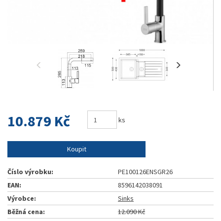
10.879 Kč
ks
Koupit
Číslo výrobku:
PE100126ENSGR26
EAN:
8596142038091
Výrobce:
Sinks
Běžná cena:
12.090 Kč