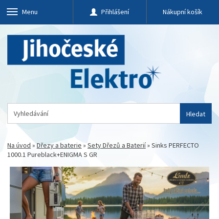
Menu
Přihlášení
Nákupní košík
Hledat
Na úvod
»
Dřezy a baterie
»
Sety Dřezů a Baterií
»
Sinks PERFECTO
1000.1 Pureblack+ENIGMA S GR