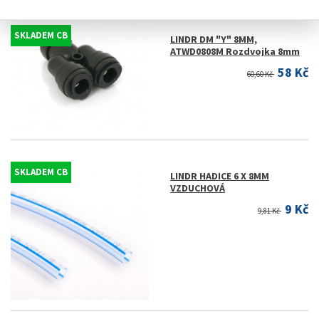
SKLADEM CB
LINDR DM "Y" 8MM,
ATWD0808M Rozdvojka 8mm
58 Kč
60,60 Kč
SKLADEM CB
LINDR HADICE 6 X 8MM
VZDUCHOVÁ
9 Kč
9,81 Kč