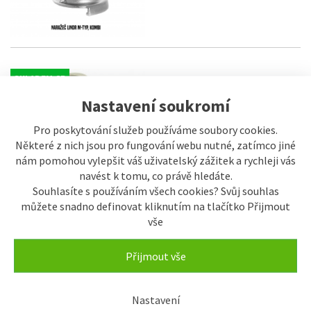
SKLADEM CB
LINDR DM F5/8X9,5MM,
AFAB0608F Rychlospojka na
Nastavení soukromí
naražeč nápojová
81 Kč
Pro poskytování služeb používáme soubory cookies.
85,60 Kč
Některé z nich jsou pro fungování webu nutné, zatímco jiné
nám pomohou vylepšit váš uživatelský zážitek a rychleji vás
navést k tomu, co právě hledáte.
Souhlasíte s používáním všech cookies? Svůj souhlas
můžete snadno definovat kliknutím na tlačítko Přijmout
SKLADEM CB
LINDR DM F5/8X8MM,
vše
AFAB0508F Rychlospojka na
naražeč vzduchová
Přijmout vše
81 Kč
85,60 Kč
Nastavení