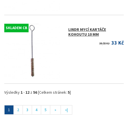
SKLADEM CB
LINDR MYCÍ KARTÁČE
KOHOUTU 10 MM
33 Kč
34,90 Kč
Výsledky
1
-
12
z
56
[Celkem stránek:
5
]
1
2
3
4
5
»
»|