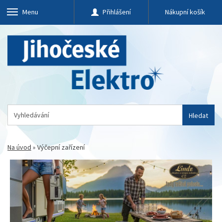
Menu
Přihlášení
Nákupní košík
Hledat
Na úvod
»
Výčepní zařízení