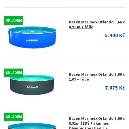
SKLADEM
Bazén Marimex Orlando 3,66 x
0,91 m + fólie
5.400 Kč
SKLADEM
Bazén Marimex Orlando 3,66 x
1,07 + fólie
7.075 Kč
SKLADEM
Bazén Marimex Orlando 3,66 x
0,91m ŠEDÝ + skimmer
Olympic (bez hadic a