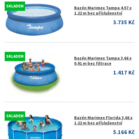
SKLADEM
Bazén Marimex Tampa 4,57 x
1,22 m bez příslušenství
3.735 Kč
SKLADEM
Bazén Marimex Tampa 3,66 x
0,91 m bez filtrace
1.417 Kč
SKLADEM
Bazén Marimex Florida 3,66 x
1,22 m bez příslušenství
5.166 Kč