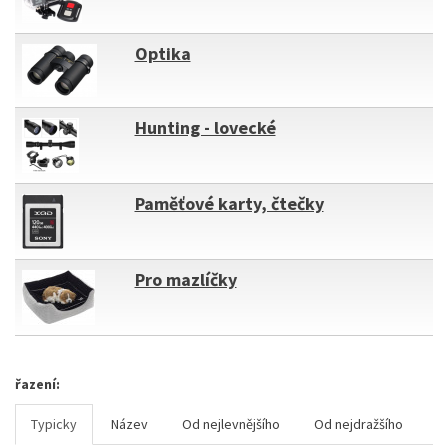
Optika
Hunting - lovecké
Paměťové karty, čtečky
Pro mazlíčky
řazení:
Typicky
Název
Od nejlevnějšího
Od nejdražšího