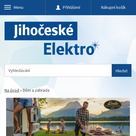
Menu
Přihlášení
Nákupní košík
Hledat
Na úvod
»
Dům a zahrada