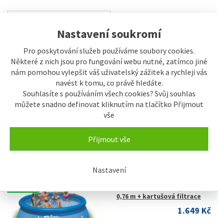
Nastavení soukromí
Zobrazení
Pro poskytování služeb používáme soubory cookies.
Buňkově s obrázky
Některé z nich jsou pro fungování webu nutné, zatímco jiné
Řádkově s obrázky
nám pomohou vylepšit váš uživatelský zážitek a rychleji vás
navést k tomu, co právě hledáte.
SKLADEM
Souhlasíte s používáním všech cookies? Svůj souhlas
Bazén Marimex Tampa 4,57 x
1,22 m + kartušová filtrace
můžete snadno definovat kliknutím na tlačítko Přijmout
vše
8.329 Kč
Přijmout vše
Nastavení
SKLADEM
Bazén Marimex Tampa 3,05 x
0,76 m + kartušová filtrace
1.649 Kč