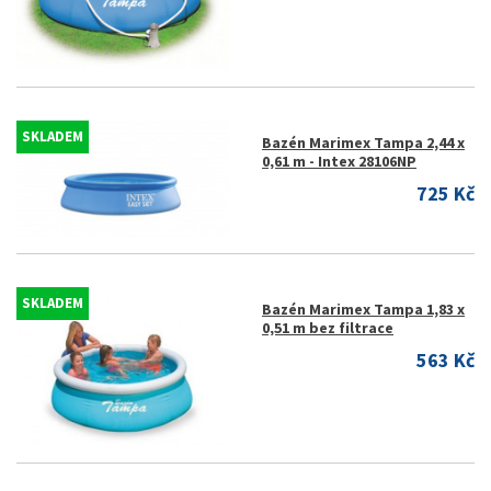
SKLADEM
Bazén Marimex Tampa 2,44 x
0,61 m - Intex 28106NP
725 Kč
SKLADEM
Bazén Marimex Tampa 1,83 x
0,51 m bez filtrace
563 Kč