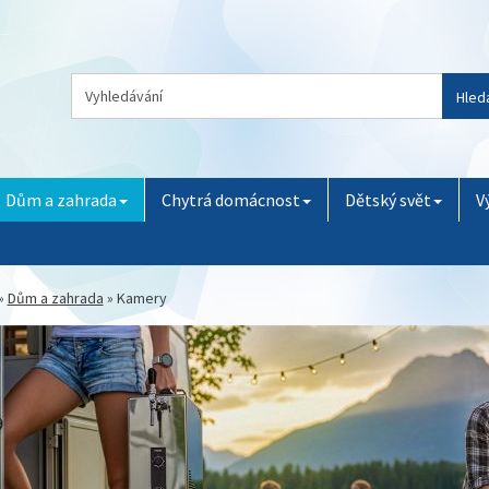
Hled
Dům a zahrada
Chytrá domácnost
Dětský svět
V
»
Dům a zahrada
»
Kamery