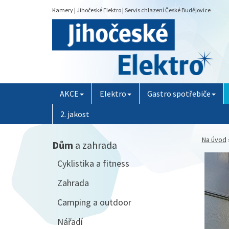
Kamery | Jihočeské Elektro | Servis chlazení České Budějovice
AKCE
Elektro
Gastro spotřebiče
2. jakost
Na úvod
Dům
a zahrada
Cyklistika a fitness
Zahrada
Camping a outdoor
Nářadí