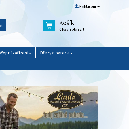
Přihlášení
Košík
at
0 ks
/ Zobrazit
ýčepní zařízení
Dřezy a baterie