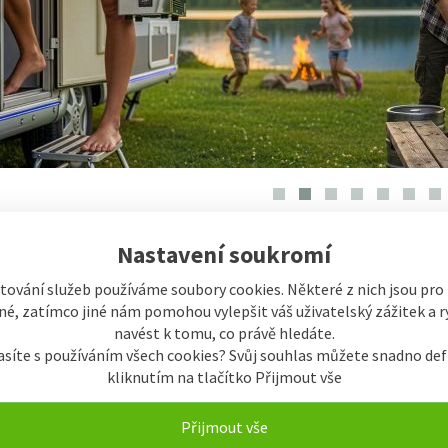
ry
Nastavení soukromí
tování služeb používáme soubory cookies. Některé z nich jsou pro
Akční kamery
Selfie držáky
é, zatímco jiné nám pomohou vylepšit váš uživatelský zážitek a ry
navést k tomu, co právě hledáte.
asíte s používáním všech cookies? Svůj souhlas můžete snadno def
kliknutím na tlačítko Přijmout vše
Přijmout vše