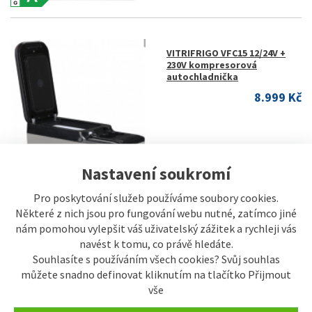
VITRIFRIGO VFC15 12/24V +
230V kompresorová
autochladnička
8.999 Kč
Nastavení soukromí
Pro poskytování služeb používáme soubory cookies.
Některé z nich jsou pro fungování webu nutné, zatímco jiné
nám pomohou vylepšit váš uživatelský zážitek a rychleji vás
navést k tomu, co právě hledáte.
Souhlasíte s používáním všech cookies? Svůj souhlas
INDEL B TB28AM 12/24V 28
můžete snadno definovat kliknutím na tlačítko Přijmout
litrů kompresorová
vše
autolednice