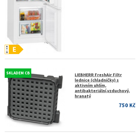
SKLADEM CB
LIEBHERR FreshAir Filtr
lednice (chladničky) s
aktivním uhlím,
antibakteriální,vzduchový,
hranatý
750 Kč