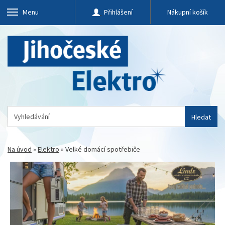
Menu
Přihlášení
Nákupní košík
Hledat
Na úvod
»
Elektro
»
Velké domácí spotřebiče