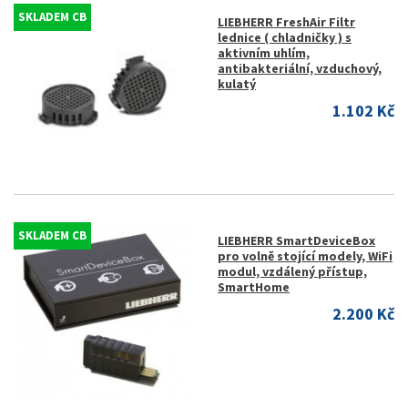
SKLADEM CB
LIEBHERR FreshAir Filtr
lednice ( chladničky ) s
aktivním uhlím,
antibakteriální, vzduchový,
kulatý
1.102 Kč
SKLADEM CB
LIEBHERR SmartDeviceBox
pro volně stojící modely, WiFi
modul, vzdálený přístup,
SmartHome
2.200 Kč