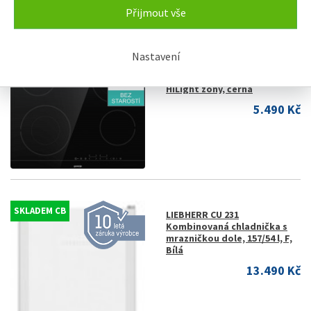
17.940 Kč
Přijmout vše
Nastavení
SKLADEM
Gorenje ECT644BSC
Sklokeramická deska, 4
HiLight zóny, černá
5.490 Kč
SKLADEM CB
LIEBHERR CU 231
Kombinovaná chladnička s
mrazničkou dole, 157/54 l, F,
Bílá
13.490 Kč