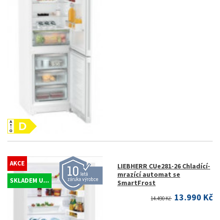
AKCE
LIEBHERR CUe281-26 Chladící-
mrazící automat se
SKLADEM U...
SmartFrost
13.990 Kč
14.490 Kč