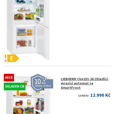
AKCE
LIEBHERR CUe231-26 Chladící-
mrazící automat se
SKLADEM CB
SmartFrost
12.990 Kč
13.490 Kč