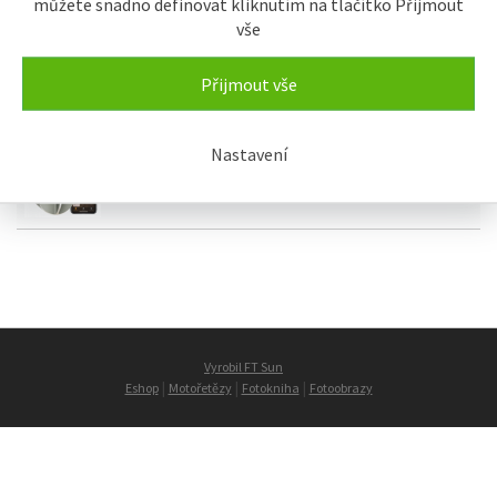
můžete snadno definovat kliknutím na tlačítko Přijmout
vše
Přijmout vše
iQ Zámky
Nastavení
Danalock
Vyrobil FT Sun
|
|
|
Eshop
Motořetězy
Fotokniha
Fotoobrazy