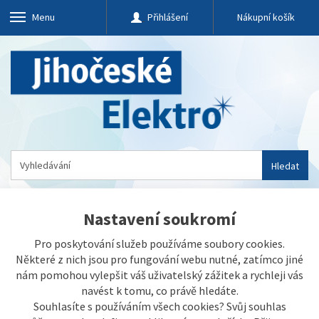
Menu
Přihlášení
Nákupní košík
Hledat
Na úvod
»
Chytrá domácnost
»
iQ Zámky
Nastavení soukromí
Pro poskytování služeb používáme soubory cookies.
Některé z nich jsou pro fungování webu nutné, zatímco jiné
nám pomohou vylepšit váš uživatelský zážitek a rychleji vás
navést k tomu, co právě hledáte.
Souhlasíte s používáním všech cookies? Svůj souhlas