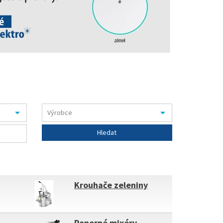
Krouhače zeleniny
Ponorné mixéry