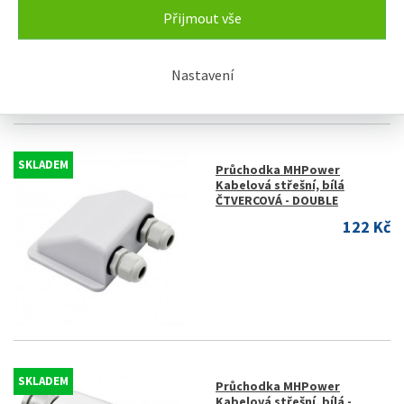
Přijmout vše
543 Kč
Nastavení
SKLADEM
Průchodka MHPower
Kabelová střešní, bílá
ČTVERCOVÁ - DOUBLE
122 Kč
SKLADEM
Průchodka MHPower
Kabelová střešní, bílá -