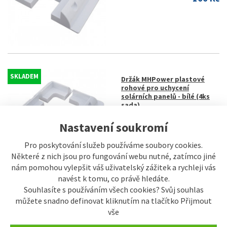
SKLADEM
Držák MHPower plastové
rohové pro uchycení
solárních panelů - bílé (4ks
sada)
284 Kč
Nastavení soukromí
Pro poskytování služeb používáme soubory cookies.
Některé z nich jsou pro fungování webu nutné, zatímco jiné
nám pomohou vylepšit váš uživatelský zážitek a rychleji vás
navést k tomu, co právě hledáte.
Souhlasíte s používáním všech cookies? Svůj souhlas
SKLADEM
můžete snadno definovat kliknutím na tlačítko Přijmout
Držák MHPower plastové
LONG 55 cm pro uchycení
vše
solárních panelů - bílé (2ks
sada)