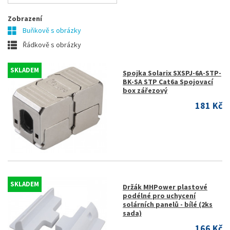
Zobrazení
Buňkově s obrázky
Řádkově s obrázky
SKLADEM
Spojka Solarix SXSPJ-6A-STP-
BK-SA STP Cat6a Spojovací
box zářezový
181 Kč
SKLADEM
Držák MHPower plastové
podélné pro uchycení
solárních panelů - bílé (2ks
sada)
166 Kč