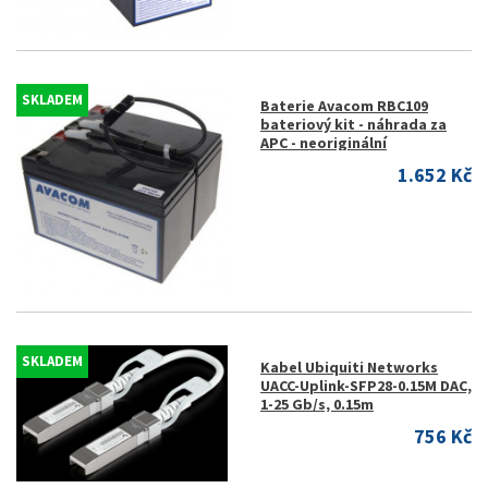
SKLADEM
Baterie Avacom RBC109
bateriový kit - náhrada za
APC - neoriginální
1.652 Kč
SKLADEM
Kabel Ubiquiti Networks
UACC-Uplink-SFP28-0.15M DAC,
1-25 Gb/s, 0.15m
756 Kč