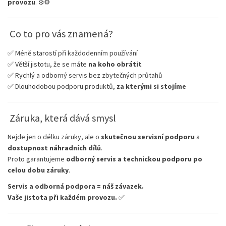
provozu
. ❄️⚙️
Co to pro vás znamená?
✅ Méně starostí při každodenním používání
✅ Větší jistotu, že se máte
na koho obrátit
✅ Rychlý a odborný servis bez zbytečných průtahů
✅ Dlouhodobou podporu produktů,
za kterými si stojíme
Záruka, která dává smysl
Nejde jen o délku záruky, ale o
skutečnou servisní podporu
a
dostupnost náhradních dílů
.
Proto garantujeme
odborný servis a technickou podporu po
celou dobu záruky
.
Servis a odborná podpora = náš závazek.
Vaše jistota při každém provozu.
✅