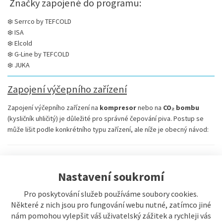
Značky zapojené do programu:
❄️ Serrco by TEFCOLD
❄️ ISA
❄️ Elcold
❄️ G-Line by TEFCOLD
❄️ JUKA
Zapojení výčepního zařízení
Zapojení výčepního zařízení na
kompresor
nebo na
CO₂ bombu
(kysličník uhličitý) je důležité pro správné čepování piva. Postup se
může lišit podle konkrétního typu zařízení, ale níže je obecný návod:
Co budete potřebovat:
Nastavení soukromí
Výčepní zařízení:
Obsahuje chladič, výčepní kohout a případně
vestavěný nebo externí kompresor.
Pro poskytování služeb používáme soubory cookies.
Narážeč:
Podle typu sudu (např. bajonet, plochý nebo kombi).
Některé z nich jsou pro fungování webu nutné, zatímco jiné
Hadice:
Pro vedení piva a plynu (obvykle označeny různými
nám pomohou vylepšit váš uživatelský zážitek a rychleji vás
barvami).