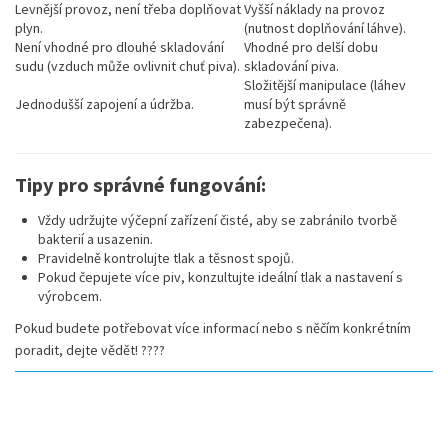
Levnější provoz, není třeba doplňovat
Vyšší náklady na provoz
plyn.
(nutnost doplňování láhve).
Není vhodné pro dlouhé skladování
Vhodné pro delší dobu
sudu (vzduch může ovlivnit chuť piva).
skladování piva.
Složitější manipulace (láhev
Jednodušší zapojení a údržba.
musí být správně
zabezpečena).
Tipy pro správné fungování:
Vždy udržujte výčepní zařízení čisté, aby se zabránilo tvorbě
bakterií a usazenin.
Pravidelně kontrolujte tlak a těsnost spojů.
Pokud čepujete více piv, konzultujte ideální tlak a nastavení s
výrobcem.
Pokud budete potřebovat více informací nebo s něčím konkrétním
poradit, dejte vědět! ????