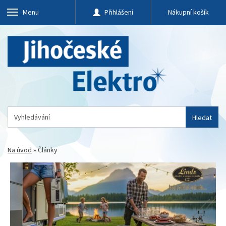
Menu
Přihlášení
Nákupní košík
Hledat
Na úvod
»
Články