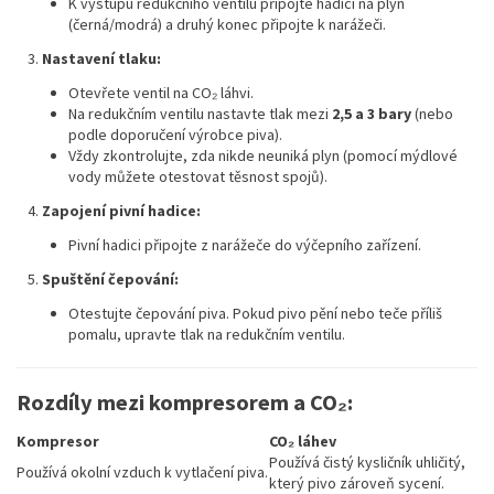
K výstupu redukčního ventilu připojte hadici na plyn
(černá/modrá) a druhý konec připojte k narážeči.
Nastavení tlaku:
Otevřete ventil na CO₂ láhvi.
Na redukčním ventilu nastavte tlak mezi
2,5 a 3 bary
(nebo
podle doporučení výrobce piva).
Vždy zkontrolujte, zda nikde neuniká plyn (pomocí mýdlové
vody můžete otestovat těsnost spojů).
Zapojení pivní hadice:
Pivní hadici připojte z narážeče do výčepního zařízení.
Spuštění čepování:
Otestujte čepování piva. Pokud pivo pění nebo teče příliš
pomalu, upravte tlak na redukčním ventilu.
Rozdíly mezi kompresorem a CO₂:
Kompresor
CO₂ láhev
Používá čistý kysličník uhličitý,
Používá okolní vzduch k vytlačení piva.
který pivo zároveň sycení.