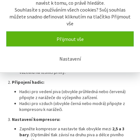
Redukční ventil:
Pokud používáte CO₂, reguluje tlak plynu.
navést k tomu, co právě hledáte.
Kompresor nebo CO₂ láhev:
Pro natlakování sudu.
Souhlasíte s používáním všech cookies? Svůj souhlas
Příslušenství:
Svorky, těsnění, případně rychlospojky.
můžete snadno definovat kliknutím na tlačítko Přijmout
vše
Zapojení výčepního zařízení na kompresor:
Přijmout vše
Připojení narážeče:
Nasaďte narážeč na sud piva a zajistěte jej (u většiny typů se
Nastavení
narážeč otáčí nebo zacvakne).
Zkontrolujte těsnění a případně naneste potravinářskou
vazelínu na těsnící prvky.
Připojení hadic:
Hadici pro vedení piva (obvykle průhledná nebo červená)
připojte z narážeče do výčepního zařízení.
Hadici pro vzduch (obvykle černá nebo modrá) připojte z
kompresoru k narážeči.
Nastavení kompresoru:
Zapněte kompresor a nastavte tlak obvykle mezi
2,5 a 3
bary
. (Optimální tlak závisí na druhu piva a délce pivního