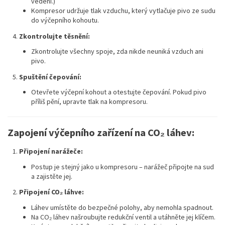
vedení.)
Kompresor udržuje tlak vzduchu, který vytlačuje pivo ze sudu
do výčepního kohoutu.
Zkontrolujte těsnění:
Zkontrolujte všechny spoje, zda nikde neuniká vzduch ani
pivo.
Spuštění čepování:
Otevřete výčepní kohout a otestujte čepování. Pokud pivo
příliš pění, upravte tlak na kompresoru.
Zapojení výčepního zařízení na CO₂ láhev:
Připojení narážeče:
Postup je stejný jako u kompresoru – narážeč připojte na sud
a zajistěte jej.
Připojení CO₂ láhve:
Láhev umístěte do bezpečné polohy, aby nemohla spadnout.
Na CO₂ láhev našroubujte redukční ventil a utáhněte jej klíčem.