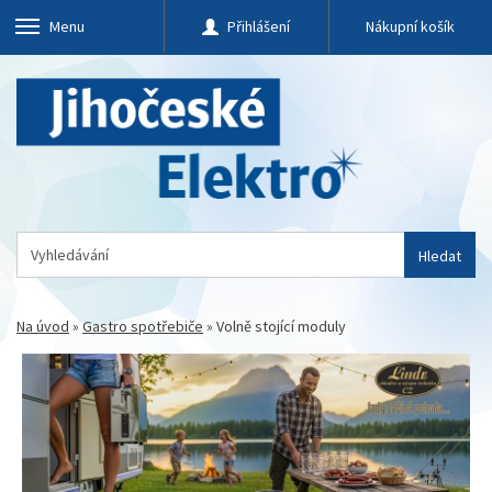
Menu
Přihlášení
Nákupní košík
Hledat
Na úvod
»
Gastro spotřebiče
»
Volně stojící moduly