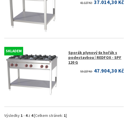
37.014,30 Kč
41.127 Kč
SKLADEM
Sporák plynový 6x hořák s
podestavbou | REDFOX - SPF
120 G
47.904,30 Kč
53.227 Kč
Výsledky
1
-
4
z
4
[Celkem stránek:
1
]