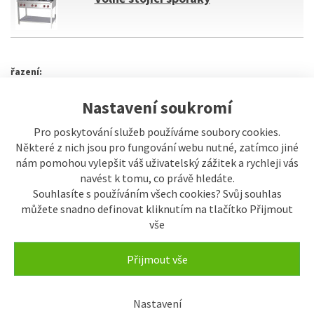
řazení:
Typicky
Název
Od nejlevnějšího
Od nejdražšího
Nastavení soukromí
Pro poskytování služeb používáme soubory cookies.
Některé z nich jsou pro fungování webu nutné, zatímco jiné
nám pomohou vylepšit váš uživatelský zážitek a rychleji vás
navést k tomu, co právě hledáte.
Zobrazení
Souhlasíte s používáním všech cookies? Svůj souhlas
Buňkově s obrázky
můžete snadno definovat kliknutím na tlačítko Přijmout
Řádkově s obrázky
vše
SKLADEM
Sporák elektrický 2x
Přijmout vše
plotýnka s podestavbou 400
V | REDFOX - SPF 50 E
31.569,30 Kč
35.077 Kč
Nastavení