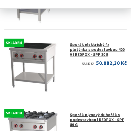
SKLADEM
Sporák elektrický 4x
plotýnka s podestavbou 400
V | REDFOX - SPF 80 E
50.082,30 Kč
55.647 Kč
SKLADEM
Sporák plynový 4x hořák s
podestavbou | REDFOX - SPF
80 G