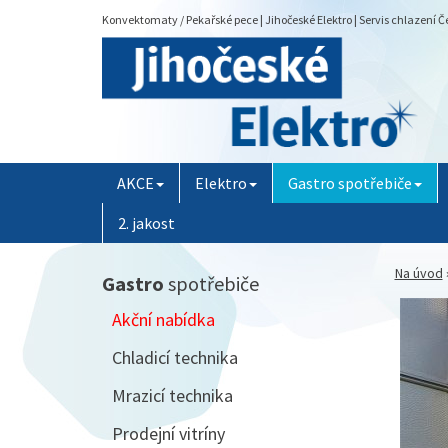
Konvektomaty / Pekařské pece | Jihočeské Elektro | Servis chlazení 
AKCE
Elektro
Gastro spotřebiče
2. jakost
Na úvod
Gastro
spotřebiče
Akční nabídka
Chladicí technika
Mrazicí technika
Prodejní vitríny