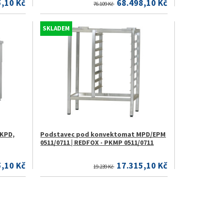
,10 Kč
68.498,10 Kč
76.109 Kč
SKLADEM
KPD,
Podstavec pod konvektomat MPD/EPM
0511/0711 | REDFOX - PKMP 0511/0711
5,10 Kč
17.315,10 Kč
19.239 Kč