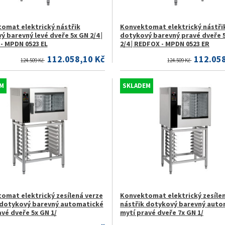
omat elektrický nástřik
Konvektomat elektrický nástři
 barevný levé dveře 5x GN 2/4 |
dotykový barevný pravé dveře 
- MPDN 0523 EL
2/4 | REDFOX - MPDN 0523 ER
112.058,10 Kč
112.058
124.509 Kč
124.509 Kč
M
SKLADEM
omat elektrický zesílená verze
Konvektomat elektrický zesíle
 dotykový barevný automatické
nástřik dotykový barevný auto
vé dveře 5x GN 1/
mytí pravé dveře 7x GN 1/