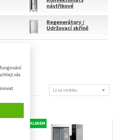
nástřikové
Regenerátory /
Udržovací skříně
 fungování
chleji vás
inovat
SKLADEM