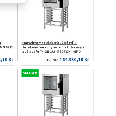
k
Konvektomat elektrický nástřik
PMN 0711
dotykový barevný automatické mytí
levé dveře 7x GN 1/2 | REDFOX - MPD
,10 Kč
164.330,10 Kč
182.589 Kč
SKLADEM