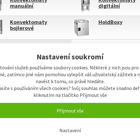
manuální
digitální
Konvektomaty
HoldBoxy
bojlerové
Příslušenství
Nastavení soukromí
tování služeb používáme soubory cookies. Některé z nich jsou pro
é, zatímco jiné nám pomohou vylepšit váš uživatelský zážitek a ry
navést k tomu, co právě hledáte.
asíte s používáním všech cookies? Svůj souhlas můžete snadno def
ky
Název
Od nejlevnějšího
Od nejdražšího
kliknutím na tlačítko Přijmout vše
ní
Buňkově s obrázky
Řádkově s obrázky
Přijmout vše
M
SKLADEM
Nastavení