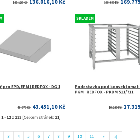
136.016,10 Kč
169.775
151.129 Kč
188.639 Kč
M
SKLADEM
ř pro EPD/EPM | REDFOX - DG 1
Podestavba pod konvektomat 
PKM | REDFOX - PKDM 511/711
43.451,10 Kč
17.31
48.279 Kč
19.239 Kč
y
1
-
12
z
123
[Celkem stránek:
11
]
3
4
5
6
7
8
9
10
11
»
»|