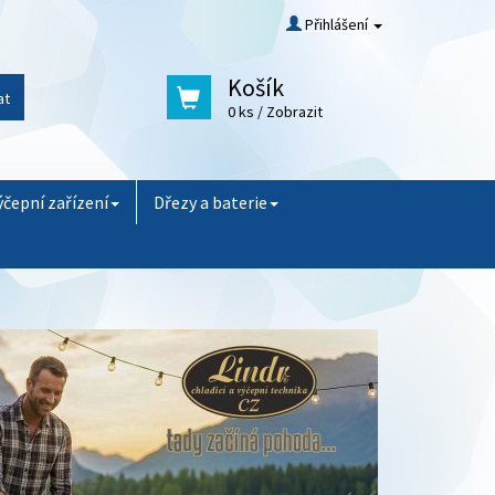
Přihlášení
Košík
at
0 ks
/ Zobrazit
ýčepní zařízení
Dřezy a baterie