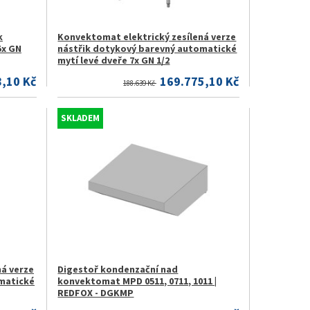
k
Konvektomat elektrický zesílená verze
5x GN
nástřik dotykový barevný automatické
mytí levé dveře 7x GN 1/2
,10 Kč
169.775,10 Kč
188.639 Kč
SKLADEM
ná verze
Digestoř kondenzační nad
matické
konvektomat MPD 0511, 0711, 1011 |
REDFOX - DGKMP