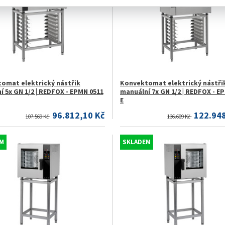
omat elektrický nástřik
Konvektomat elektrický nástři
 5x GN 1/2 | REDFOX - EPMN 0511
manuální 7x GN 1/2 | REDFOX - E
E
96.812,10 Kč
122.948
107.569 Kč
136.609 Kč
M
SKLADEM