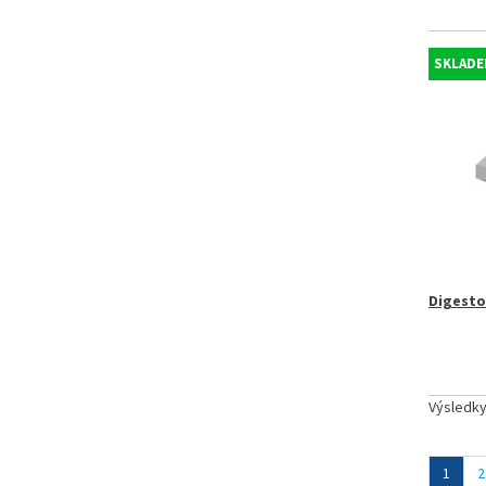
SKLADE
Digesto
Výsledk
1
2