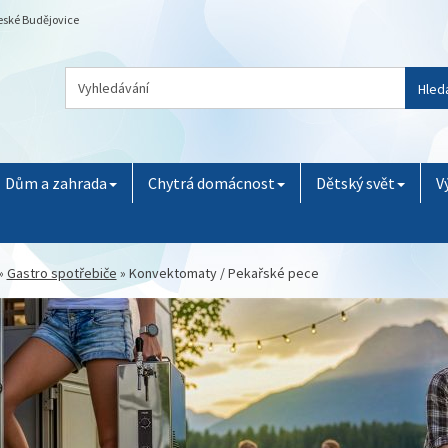
České Budějovice
Hled
Dům a zahrada
Chytrá domácnost
Dětský svět
V
»
Gastro spotřebiče
»
Konvektomaty / Pekařské pece