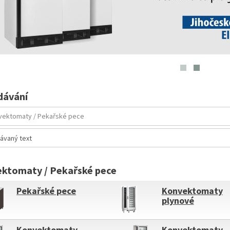
dávání
ktomaty / Pekařské pece
Pekařské pece
Konvektomaty
plynové
Konvektomaty
Konvektomaty