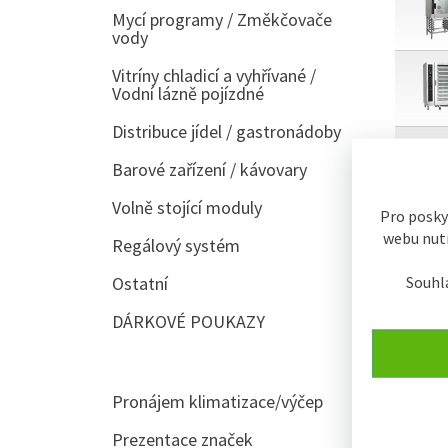
Mycí programy / Změkčovače
vody
Vitríny chladicí a vyhřívané /
Vodní lázně pojízdné
Distribuce jídel / gastronádoby
Barové zařízení / kávovary
Volně stojící moduly
Pro posky
webu nutn
Regálový systém
řazení:
Souhl
Ostatní
Typic
DÁRKOVÉ POUKAZY
Zobraze
SKLADE
Pronájem klimatizace/výčep
Prezentace značek