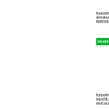
Konvekt
dotykový
REDFOX 
SKLADE
Konvekt
nástřik
mytí pra