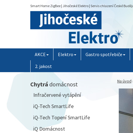
Smart Home ZigBee | Jihočeské Elektro | Servis chlazení České Buděj
AKCE
Elektro
Gastro spotřebiče
2. jakost
Na úvod
Chytrá
domácnost
Infračervené vytápění
iQ-Tech SmartLife
iQ-Tech Topení SmartLife
iQ Domácnost