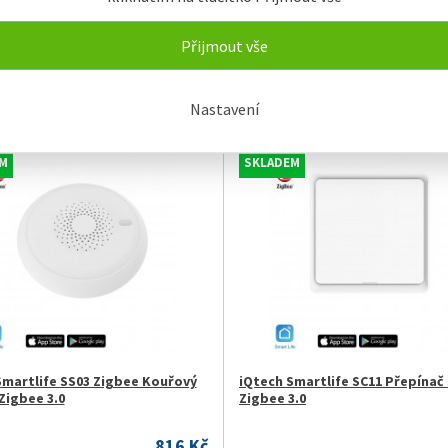
Přijmout vše
ky
Název
Od nejlevnějšího
Od nejdražšího
Nastavení
ní
Buňkově s obrázky
Řádkově s obrázky
M
SKLADEM
Smartlife SS03 Zigbee Kouřový
iQtech Smartlife SC11 Přepínač 
Zigbee 3.0
Zigbee 3.0
816 Kč