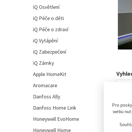
iQ Osvětlení
iQ Péče o děti
iQ Péče o zdraví
iQ Vytápění
iQ Zabezpečení
iQ Zámky
Vyhle
Apple HomeKit
Aromacare
Danfoss Ally
Pro posky
Danfoss Home Link
webu nutn
Smart
Honeywell EvoHome
Souhl
Honeywell Home