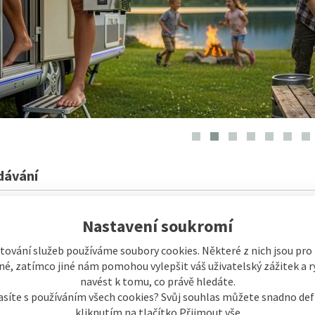
dávání
Nastavení soukromí
tování služeb používáme soubory cookies. Některé z nich jsou pro
é, zatímco jiné nám pomohou vylepšit váš uživatelský zážitek a ry
 Home ZigBee
navést k tomu, co právě hledáte.
asíte s používáním všech cookies? Svůj souhlas můžete snadno def
kliknutím na tlačítko Přijmout vše