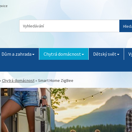
ovice
Hled
Dům a zahrada
Chytrá domácnost
Dětský svět
V
»
Chytrá domácnost
»
Smart Home ZigBee