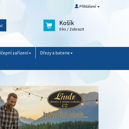
Přihlášení
Košík
at
0 ks
/ Zobrazit
ýčepní zařízení
Dřezy a baterie