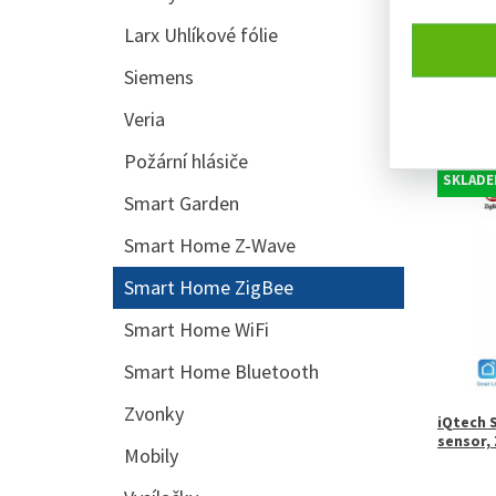
řazení:
Larx Uhlíkové fólie
Typic
Siemens
Veria
Zobraze
Požární hlásiče
SKLADE
Smart Garden
Smart Home Z-Wave
Smart Home ZigBee
Smart Home WiFi
Smart Home Bluetooth
Zvonky
iQtech 
sensor, 
Mobily