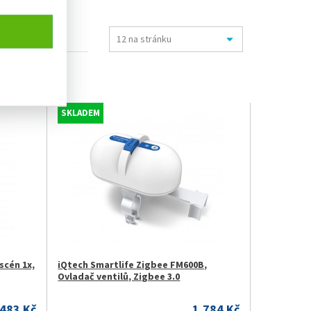
SKLADEM
scén 1x,
iQtech Smartlife Zigbee FM600B,
Ovladač ventilů, Zigbee 3.0
483 Kč
1.784 Kč