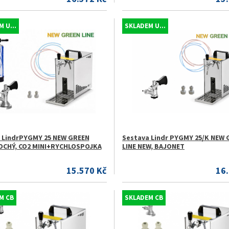
 U...
SKLADEM U...
 LindrPYGMY 25 NEW GREEN
Sestava Lindr PYGMY 25/K NEW 
LOCHÝ, CO2 MINI+RYCHLOSPOJKA
LINE NEW, BAJONET
15.570 Kč
16
M CB
SKLADEM CB