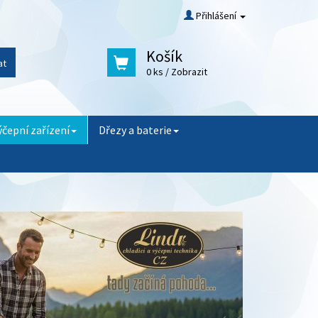
Přihlášení
Košík
at
0 ks
/ Zobrazit
ýčepní zařízení
Dřezy a baterie