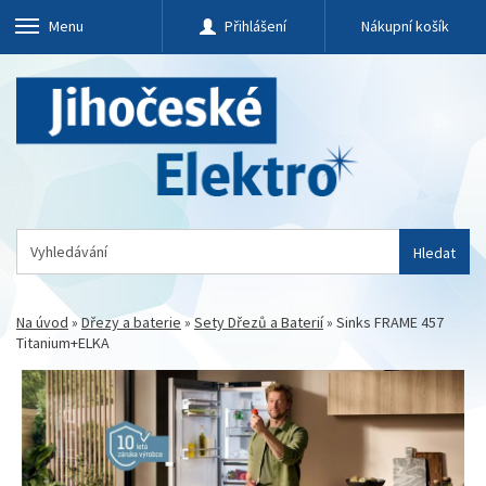
Menu
Přihlášení
Nákupní košík
Hledat
Na úvod
»
Dřezy a baterie
»
Sety Dřezů a Baterií
»
Sinks FRAME 457
Titanium+ELKA