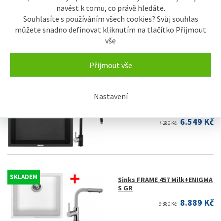
navést k tomu, co právě hledáte.
Souhlasíte s používáním všech cookies? Svůj souhlas
SKLADEM
Sinks FRAME 457
můžete snadno definovat kliknutím na tlačítko Přijmout
Pureblack+ENIGMA S GR
vše
8.889 Kč
9.880 Kč
Přijmout vše
Nastavení
SKLADEM
Sinks FRAME 457
Pureblack+VITALIA GR
6.549 Kč
7.280 Kč
SKLADEM
Sinks FRAME 457 Milk+ENIGMA
S GR
8.889 Kč
9.880 Kč