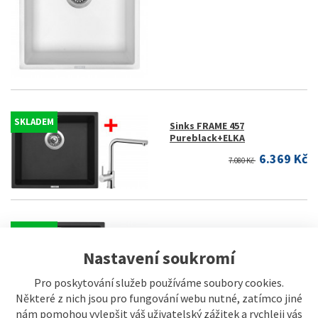
SKLADEM
Sinks FRAME 457
Pureblack+ELKA
6.369 Kč
7.080 Kč
SKLADEM
Sinks FRAME 457
Pureblack+VITALIA
Nastavení soukromí
5.999 Kč
6.670 Kč
Pro poskytování služeb používáme soubory cookies.
Některé z nich jsou pro fungování webu nutné, zatímco jiné
nám pomohou vylepšit váš uživatelský zážitek a rychleji vás