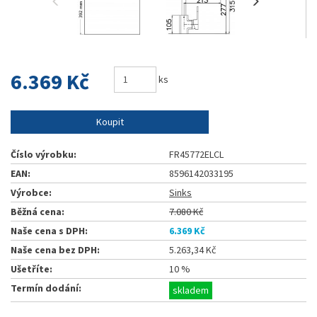
6.369 Kč
ks
Koupit
Číslo výrobku:
FR45772ELCL
EAN:
8596142033195
Výrobce:
Sinks
Běžná cena:
7.080 Kč
Naše cena s DPH:
6.369 Kč
Naše cena bez DPH:
5.263,34 Kč
Ušetříte:
10 %
Termín dodání:
skladem