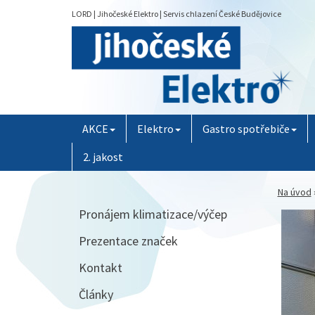
LORD | Jihočeské Elektro | Servis chlazení České Budějovice
AKCE
Elektro
Gastro spotřebiče
2. jakost
Na úvod
Pronájem klimatizace/výčep
Prezentace značek
Kontakt
Články