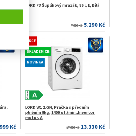
em
LORD F3 Šuplíkový mrazák, 86 l, E, Bílá
.499 Kč
5.290 Kč
7.999 Kč
AKCE
SKLADEM CB
NOVINKA
ára,
LORD W1 2.GN, Pračka s předním
plněním 9kg, 1400 ot./min.,Invertor
motor, A
.999 Kč
13.330 Kč
17.999 Kč