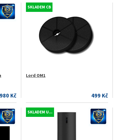
SKLADEM CB
a
Lord OM1
.980 Kč
499 Kč
SKLADEM U...