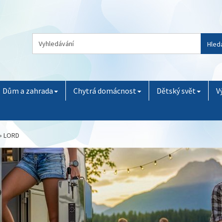
Hled
Dům a zahrada
Chytrá domácnost
Dětský svět
V
»
LORD