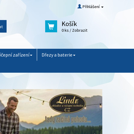
Přihlášení
Košík
at
0 ks
/ Zobrazit
ýčepní zařízení
Dřezy a baterie