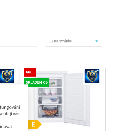
AKCE
SKLADEM CB
 fungování
chleji vás
inovat