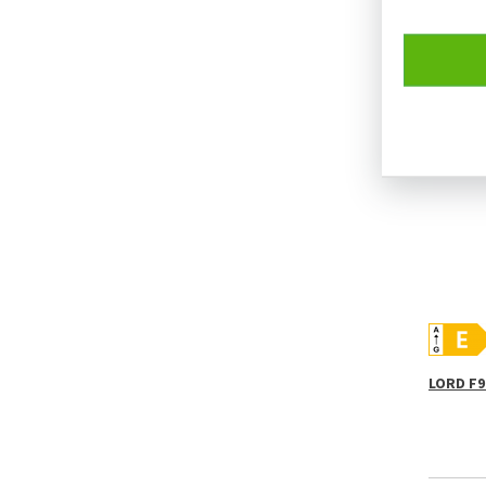
LORD W9
SKLADE
LORD F9 