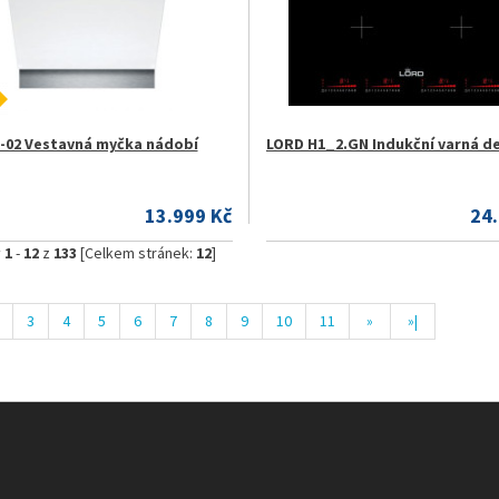
-02 Vestavná myčka nádobí
LORD H1_2.GN Indukční varná d
13.999 Kč
24
y
1
-
12
z
133
[Celkem stránek:
12
]
3
4
5
6
7
8
9
10
11
»
»|