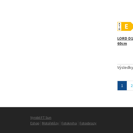
LORD D1
60cm
Výsledk
1
2
Vyrobil FT Sun
|
|
|
Eshop
Motořetězy
Fotokniha
Fotoobrazy