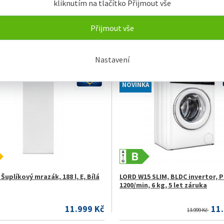
kliknutím na tlačítko Přijmout vše
 4.GN Vrchem plněná pračka
LORD W11 3.GN Vestavná, před
plněná pračka
Přijmout vše
11.999 Kč
15
Nastavení
M
SKLADEM CB
NOVINKA
Šuplíkový mrazák, 188 l, E, Bílá
LORD W15 SLIM, BLDC invertor, P
1200/min, 6 kg, 5 let záruka
11.999 Kč
11
13.999 Kč