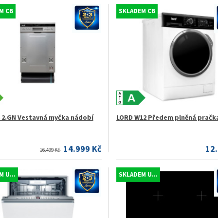
M CB
SKLADEM CB
 2.GN Vestavná myčka nádobí
LORD W12 Předem plněná pračk
14.999 Kč
12
16.499 Kč
 U...
SKLADEM U...