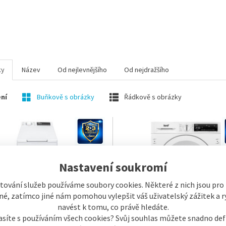
ky
Název
Od nejlevnějšího
Od nejdražšího
ní
Buňkově s obrázky
Řádkově s obrázky
Nastavení soukromí
tování služeb používáme soubory cookies. Některé z nich jsou pro
é, zatímco jiné nám pomohou vylepšit váš uživatelský zážitek a ry
navést k tomu, co právě hledáte.
asíte s používáním všech cookies? Svůj souhlas můžete snadno def