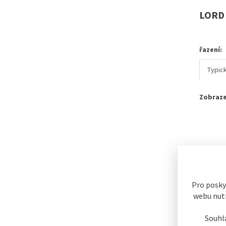
LORD
řazení:
Typic
Zobraze
Pro posky
webu nutn
Souhl