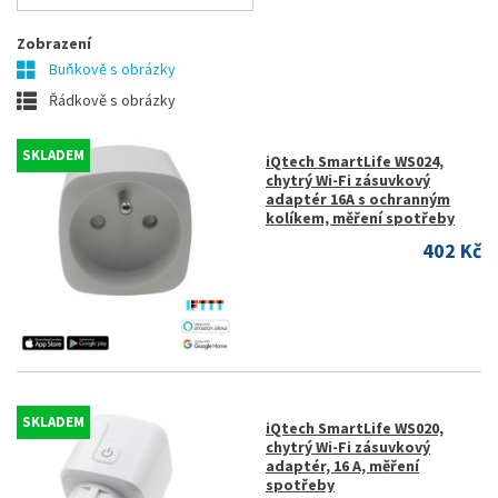
Zobrazení
Buňkově s obrázky
Řádkově s obrázky
SKLADEM
iQtech SmartLife WS024,
chytrý Wi-Fi zásuvkový
adaptér 16A s ochranným
kolíkem, měření spotřeby
402 Kč
SKLADEM
iQtech SmartLife WS020,
chytrý Wi-Fi zásuvkový
adaptér, 16 A, měření
spotřeby