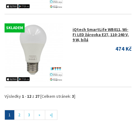
SKLADEM
iQtech SmartLife WB011, Wi-
Fi LED žárovka E27, 110-240 V,
9 W, bílá
474 Kč
Výsledky
1
-
12
z
27
[Celkem stránek:
3
]
1
2
3
»
»|