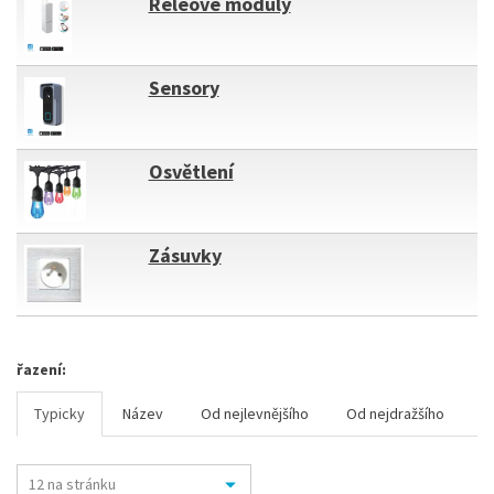
Releové moduly
Sensory
Osvětlení
Zásuvky
řazení:
Typicky
Název
Od nejlevnějšího
Od nejdražšího