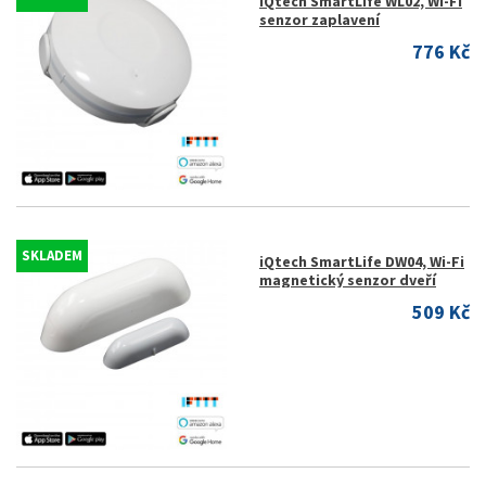
iQtech SmartLife WL02, Wi-Fi
senzor zaplavení
776 Kč
SKLADEM
iQtech SmartLife DW04, Wi-Fi
magnetický senzor dveří
509 Kč