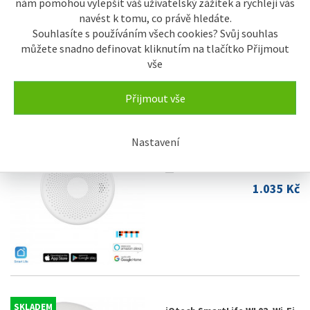
nám pomohou vylepšit váš uživatelský zážitek a rychleji vás
498 Kč
navést k tomu, co právě hledáte.
Souhlasíte s používáním všech cookies? Svůj souhlas
můžete snadno definovat kliknutím na tlačítko Přijmout
vše
Přijmout vše
Nastavení
SKLADEM
iQtech SmartLife Combo CO +
Kouřový detektor, CS01W, Wi-
Fi
1.035 Kč
SKLADEM