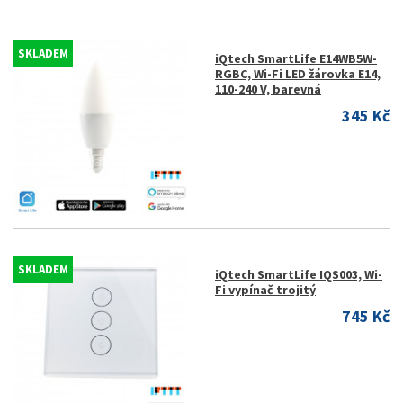
SKLADEM
iQtech SmartLife E14WB5W-
RGBC, Wi-Fi LED žárovka E14,
110-240 V, barevná
345 Kč
SKLADEM
iQtech SmartLife IQS003, Wi-
Fi vypínač trojitý
745 Kč