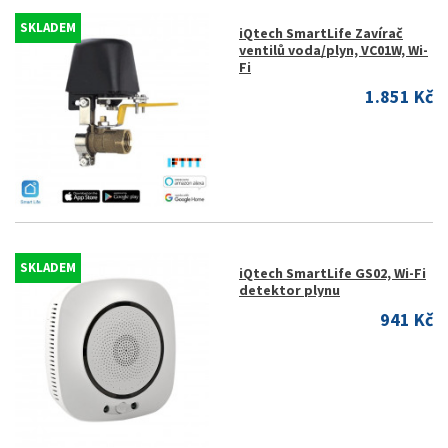
SKLADEM
iQtech SmartLife Zavírač
ventilů voda/plyn, VC01W, Wi-
Fi
1.851 Kč
SKLADEM
iQtech SmartLife GS02, Wi-Fi
detektor plynu
941 Kč