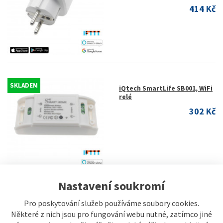
414 Kč
SKLADEM
iQtech SmartLife SB001, WiFi
relé
302 Kč
Nastavení soukromí
Pro poskytování služeb používáme soubory cookies.
SKLADEM
iQtech SmartLife SB002, WiFi
Některé z nich jsou pro fungování webu nutné, zatímco jiné
relé s ovladači