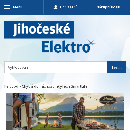
Menu
Přihlášení
Nákupní košík
Hledat
Na úvod
»
Chytrá domácnost
»
iQ-Tech SmartLife