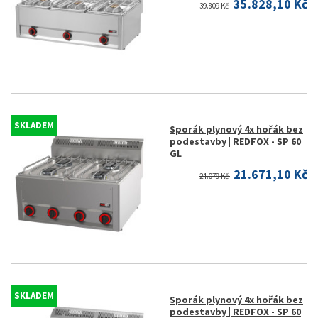
35.828,10 Kč
39.809 Kč
SKLADEM
Sporák plynový 4x hořák bez
podestavby | REDFOX - SP 60
GL
21.671,10 Kč
24.079 Kč
SKLADEM
Sporák plynový 4x hořák bez
podestavby | REDFOX - SP 60