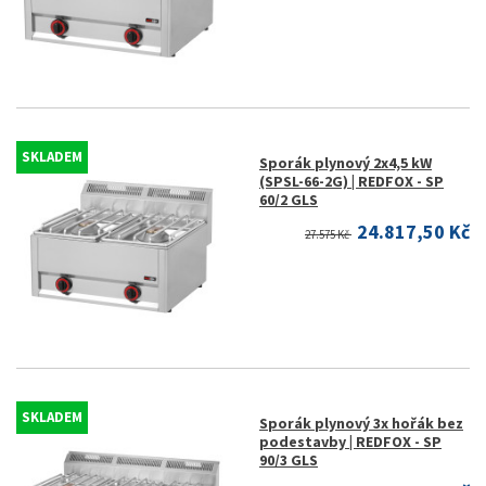
SKLADEM
Sporák plynový 2x4,5 kW
(SPSL-66-2G) | REDFOX - SP
60/2 GLS
24.817,50 Kč
27.575 Kč
SKLADEM
Sporák plynový 3x hořák bez
podestavby | REDFOX - SP
90/3 GLS