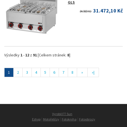
GLS
31.472,10 Kč
34.969 Kč
Výsledky
1
-
12
z
91
[Celkem stránek:
8
]
1
2
3
4
5
6
7
8
»
»|
Vyrobil FT Sun
|
|
|
Eshop
Motořetězy
Fotokniha
Fotoobrazy