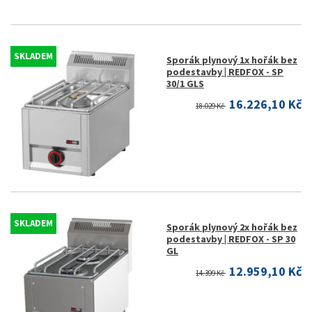
SKLADEM
Sporák plynový 1x hořák bez
podestavby | REDFOX - SP
30/1 GLS
16.226,10 Kč
18.029 Kč
SKLADEM
Sporák plynový 2x hořák bez
podestavby | REDFOX - SP 30
GL
12.959,10 Kč
14.399 Kč