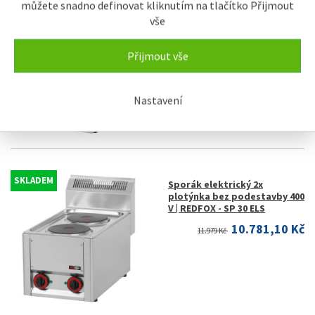
můžete snadno definovat kliknutím na tlačítko Přijmout
SKLADEM
Sporák elektrický 2x
vše
plotýnka bez podestavby 230
V | REDFOX - SP 30 EL
Přijmout vše
9.692,10 Kč
10.769 Kč
Nastavení
SKLADEM
Sporák elektrický 2x
plotýnka bez podestavby 400
V | REDFOX - SP 30 ELS
10.781,10 Kč
11.979 Kč