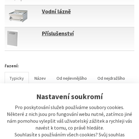
Vodní lázně
Příslušenství
řazení:
Typicky
Název
Od nejlevnějšího
Od nejdražšího
Nastavení soukromí
Pro poskytování služeb používáme soubory cookies.
Zobrazení
Některé z nich jsou pro fungování webu nutné, zatímco jiné
Buňkově s obrázky
nám pomohou vylepšit váš uživatelský zážitek a rychleji vás
navést k tomu, co právě hledáte.
Řádkově s obrázky
Souhlasíte s používáním všech cookies? Svůj souhlas