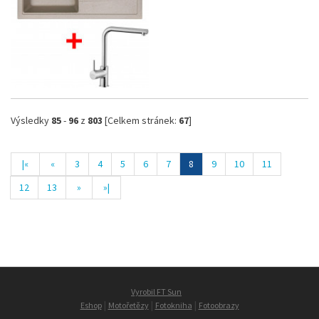
Výsledky
85
-
96
z
803
[Celkem stránek:
67
]
|«
«
3
4
5
6
7
8
9
10
11
12
13
»
»|
Vyrobil FT Sun
|
|
|
Eshop
Motořetězy
Fotokniha
Fotoobrazy