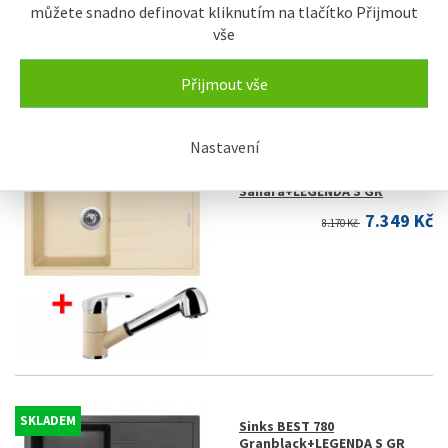
můžete snadno definovat kliknutím na tlačítko Přijmout
vše
Přijmout vše
Nastavení
SKLADEM
Sinks BEST 780
Sahara+LEGENDA S GR
7.349 Kč
8.170 Kč
SKLADEM
Sinks BEST 780
Granblack+LEGENDA S GR