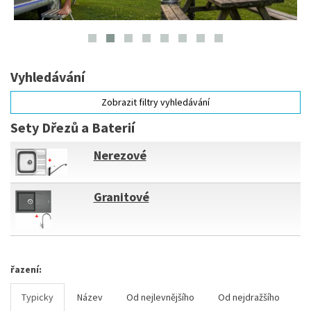
Vyhledávání
Zobrazit filtry vyhledávání
Sety Dřezů a Baterií
Nerezové
Granitové
řazení:
Typicky
Název
Od nejlevnějšího
Od nejdražšího