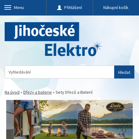
Menu
Přihlášení
Nákupní košík
Hledat
Na úvod
»
Dřezy a baterie
»
Sety Dřezů a Baterií