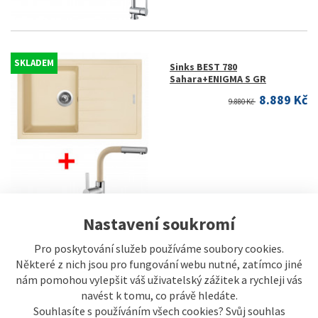
SKLADEM
Sinks BEST 780
Sahara+ENIGMA S GR
8.889 Kč
9.880 Kč
Nastavení soukromí
Pro poskytování služeb používáme soubory cookies.
SKLADEM
Sinks BEST 780
Některé z nich jsou pro fungování webu nutné, zatímco jiné
Granblack+ENIGMA S GR
nám pomohou vylepšit váš uživatelský zážitek a rychleji vás
8.889 Kč
9.880 Kč
navést k tomu, co právě hledáte.
Souhlasíte s používáním všech cookies? Svůj souhlas