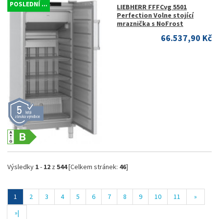
POSLEDNÍ ...
LIEBHERR FFFCvg 5501
Perfection Volne stojící
mraznička s NoFrost
66.537,90 Kč
Výsledky
1
-
12
z
544
[Celkem stránek:
46
]
1
2
3
4
5
6
7
8
9
10
11
»
»|