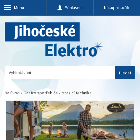
Menu
Přihlášení
Nákupní košík
Hledat
Na úvod
»
Gastro spotřebiče
»
Mrazicí technika