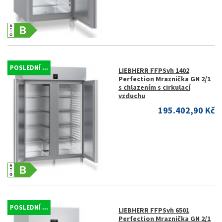
POSLEDNÍ ...
LIEBHERR FFPSvh 1402
Perfection Mraznička GN 2/1
s chlazením s cirkulací
vzduchu
195.402,90 Kč
POSLEDNÍ ...
LIEBHERR FFPSvh 6501
Perfection Mraznička GN 2/1