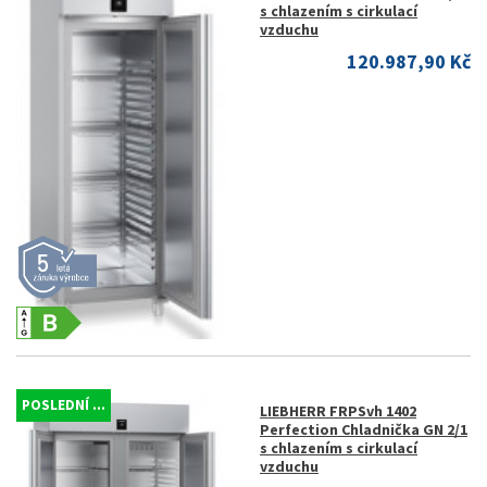
s chlazením s cirkulací
vzduchu
120.987,90 Kč
POSLEDNÍ ...
LIEBHERR FRPSvh 1402
Perfection Chladnička GN 2/1
s chlazením s cirkulací
vzduchu