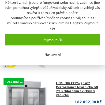
vzduchu
Některé z nich jsou pro fungování webu nutné, zatímco jiné
117.962,90 Kč
nám pomohou vylepšit váš uživatelský zážitek a rychleji vás
navést k tomu, co právě hledáte.
Souhlasíte s používáním všech cookies? Svůj souhlas
můžete snadno definovat kliknutím na tlačítko Přijmout
vše
Přijmout vše
Nastavení
POSLEDNÍ ...
LIEBHERR FFPSvg 1402
Performance Mraznička GN
2/1 s chlazením s cirkulací
vzduchu
182.092,90 Kč