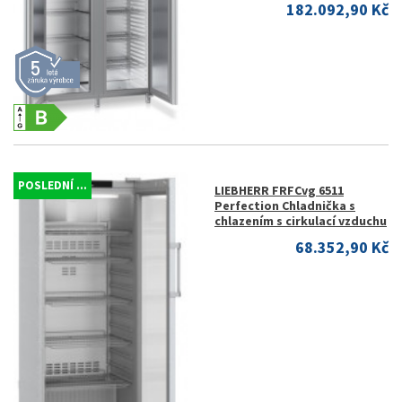
182.092,90 Kč
POSLEDNÍ ...
LIEBHERR FRFCvg 6511
Perfection Chladnička s
chlazením s cirkulací vzduchu
68.352,90 Kč