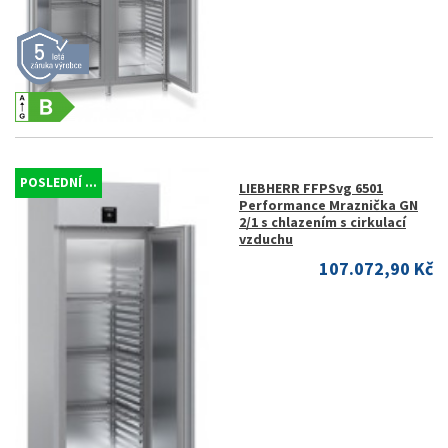
POSLEDNÍ ...
LIEBHERR FFPSvg 6501
Performance Mraznička GN
2/1 s chlazením s cirkulací
vzduchu
107.072,90 Kč