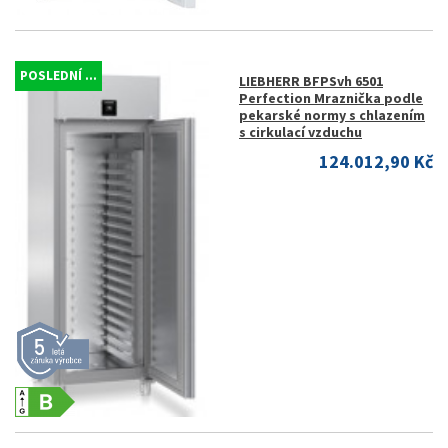
POSLEDNÍ ...
LIEBHERR BFPSvh 6501
Perfection Mraznička podle
pekarské normy s chlazením
s cirkulací vzduchu
124.012,90 Kč