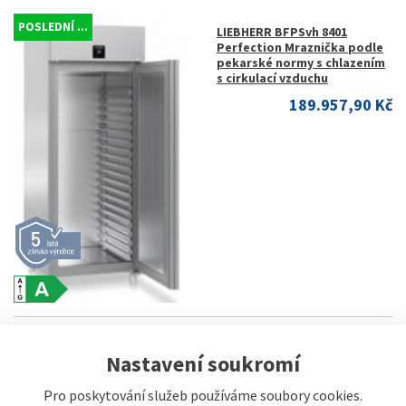
POSLEDNÍ ...
LIEBHERR BFPSvh 8401
Perfection Mraznička podle
pekarské normy s chlazením
s cirkulací vzduchu
189.957,90 Kč
Nastavení soukromí
POSLEDNÍ ...
LIEBHERR FFPSrh 6501
Perfection Mraznička GN 2/1
s chlazením s cirkulací
Pro poskytování služeb používáme soubory cookies.