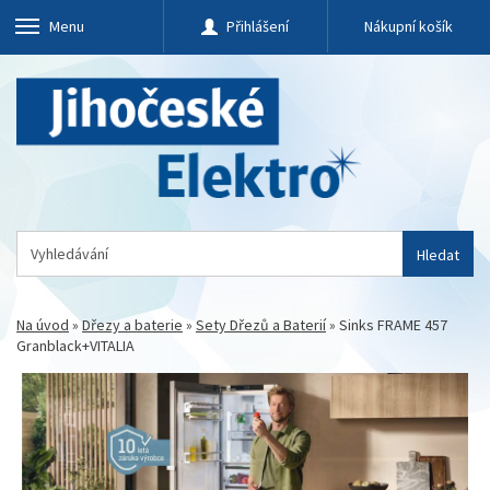
Menu
Přihlášení
Nákupní košík
Hledat
Na úvod
»
Dřezy a baterie
»
Sety Dřezů a Baterií
»
Sinks FRAME 457
Granblack+VITALIA