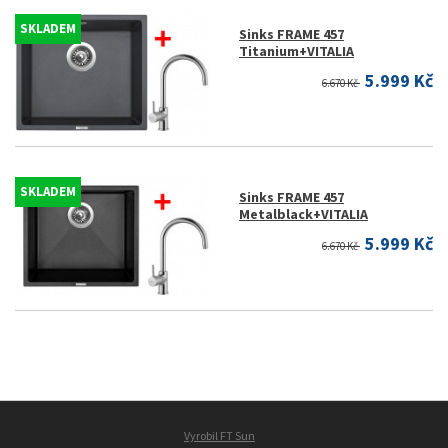
SKLADEM
Sinks FRAME 457
Titanium+VITALIA
5.999 Kč
6.670 Kč
SKLADEM
Sinks FRAME 457
Metalblack+VITALIA
5.999 Kč
6.670 Kč
Vyrobil FT Sun