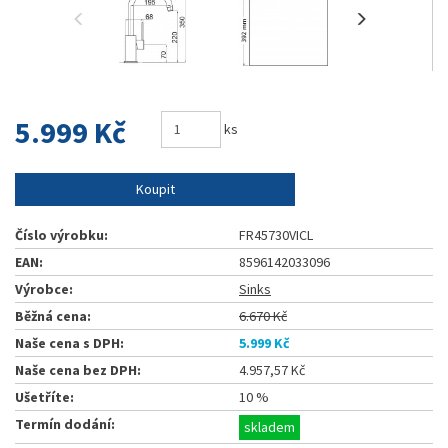
5.999 Kč
ks
Koupit
Číslo výrobku:
FR45730VICL
EAN:
8596142033096
Výrobce:
Sinks
Běžná cena:
6.670 Kč
Naše cena s DPH:
5.999 Kč
Naše cena bez DPH:
4.957,57 Kč
Ušetříte:
10 %
Termín dodání:
skladem