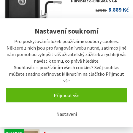
Pureblack+ENIGMA S GR
8.889 Kč
9.880 Kč
Nastavení soukromí
SKLADEM
Pro poskytování služeb používáme soubory cookies.
Sinks FRAME 457
Pureblack+VITALIA GR
Některé z nich jsou pro fungování webu nutné, zatímco jiné
nám pomohou vylepšit váš uživatelský zážitek a rychleji vás
6.549 Kč
7.280 Kč
navést k tomu, co právě hledáte.
Souhlasíte s používáním všech cookies? Svůj souhlas
můžete snadno definovat kliknutím na tlačítko Přijmout
vše
SKLADEM
Sinks FRAME 457 Milk+ENIGMA
S GR
Přijmout vše
8.889 Kč
9.880 Kč
Nastavení