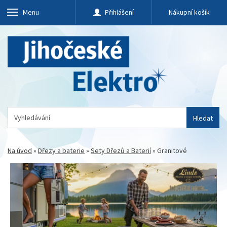
Menu
Přihlášení
Nákupní košík
Hledat
Na úvod
»
Dřezy a baterie
»
Sety Dřezů a Baterií
»
Granitové