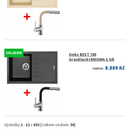
SKLADEM
Sinks BEST 780
Granblack+ENIGMA S GR
8.889 Kč
9.880 Kč
Výsledky
1
-
12
z
692
[Celkem stránek:
58
]