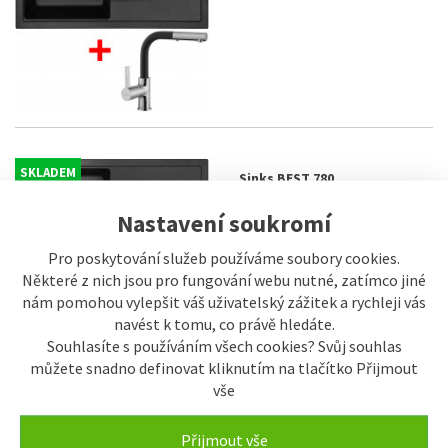
SKLADEM
Sinks BEST 780
Pureblack+LEGENDA S GR
Nastavení soukromí
7.349 Kč
8.170 Kč
Pro poskytování služeb používáme soubory cookies.
Některé z nich jsou pro fungování webu nutné, zatímco jiné
nám pomohou vylepšit váš uživatelský zážitek a rychleji vás
navést k tomu, co právě hledáte.
Souhlasíte s používáním všech cookies? Svůj souhlas
můžete snadno definovat kliknutím na tlačítko Přijmout
vše
SKLADEM
Sinks BEST 780
Přijmout vše
Pureblack+VITALIA GR