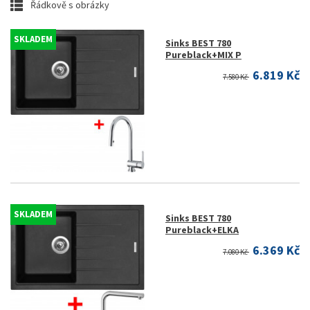
Řádkově s obrázky
SKLADEM
Sinks BEST 780
Pureblack+MIX P
6.819 Kč
7.580 Kč
SKLADEM
Sinks BEST 780
Pureblack+ELKA
6.369 Kč
7.080 Kč