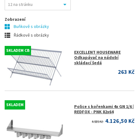
Zobrazení
Buňkově s obrázky
Řádkově s obrázky
SKLADEM CB
EXCELLENT HOUSEWARE
Odkapávač na nádobí
skládací šedá
263 Kč
SKLADEM
Police s kořenkami 4x GN 1/6 |
REDFOX - PNK 82x64
4.126,50 Kč
4.585 Kč