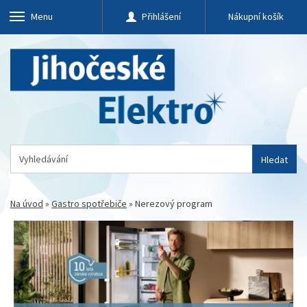
Menu
Přihlášení
Nákupní košík
Hledat
Na úvod
»
Gastro spotřebiče
»
Nerezový program