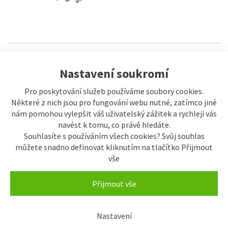
SKLADEM
Police s kořenkami 5x GN 1/4 |
Nastavení soukromí
REDFOX - PNK 103x45
Pro poskytování služeb používáme soubory cookies.
5.215,50 Kč
5.795 Kč
Některé z nich jsou pro fungování webu nutné, zatímco jiné
nám pomohou vylepšit váš uživatelský zážitek a rychleji vás
navést k tomu, co právě hledáte.
Souhlasíte s používáním všech cookies? Svůj souhlas
můžete snadno definovat kliknutím na tlačítko Přijmout
vše
Přijmout vše
SKLADEM
Police s kořenkami 5x GN 1/6 |
REDFOX - PNK 102x65
5.106,60 Kč
Nastavení
5.674 Kč