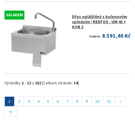
SKLADEM
Dřez opláštěný s kolenovým
spínáním | REDFOX - UM 43 +
KOB 3
8.591,40 Kč
9.546 Kč
Výsledky
1
-
12
z
162
[Celkem stránek:
14
]
1
2
3
4
5
6
7
8
9
10
11
»
»|