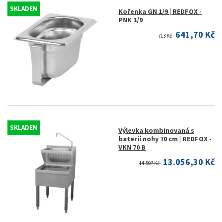
SKLADEM
Kořenka GN 1/9 | REDFOX -
PNK 1/9
641,70 Kč
713 Kč
SKLADEM
Výlevka kombinovaná s
baterií nohy 70 cm | REDFOX -
VKN 70 B
13.056,30 Kč
14.507 Kč