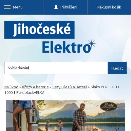
Menu
Přihlášení
Nákupní košík
Hledat
Na úvod
»
Dřezy a baterie
»
Sety Dřezů a Baterií
»
Sinks PERFECTO
1000.1 Pureblack+ELKA