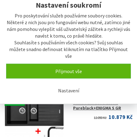
Nastavení soukromí
Pro poskytování služeb používáme soubory cookies.
Některé z nich jsou pro fungování webu nutné, zatímco jiné
nám pomohou vylepšit váš uživatelský zážitek a rychleji vás
navést k tomu, co právě hledáte.
SKLADEM
Sinks PERFECTO 1000.1
Souhlasíte s používáním všech cookies? Svůj souhlas
Pureblack+VITALIA
můžete snadno definovat kliknutím na tlačítko Přijmout
7.999 Kč
vše
8.890 Kč
Přijmout vše
Nastavení
SKLADEM
Sinks PERFECTO 1000.1
Pureblack+ENIGMA S GR
10.879 Kč
12.090 Kč