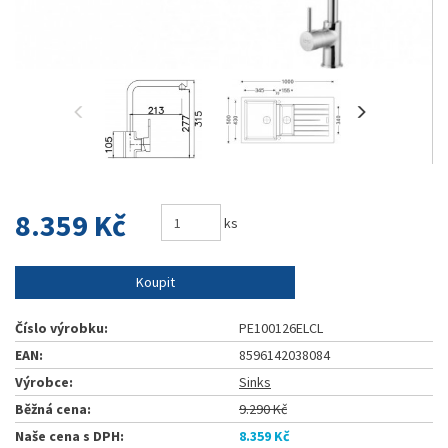
8.359 Kč
ks
Koupit
Číslo výrobku:
PE100126ELCL
EAN:
8596142038084
Výrobce:
Sinks
Běžná cena:
9.290 Kč
Naše cena s DPH:
8.359 Kč