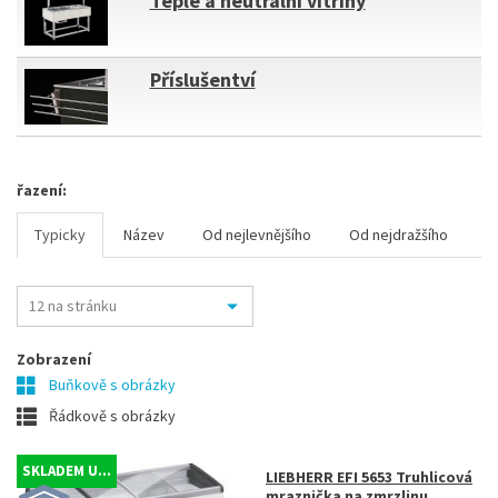
Teplé a neutrální vitríny
Příslušentví
řazení:
Typicky
Název
Od nejlevnějšího
Od nejdražšího
Zobrazení
Buňkově s obrázky
Řádkově s obrázky
SKLADEM U...
LIEBHERR EFI 5653 Truhlicová
mraznička na zmrzlinu