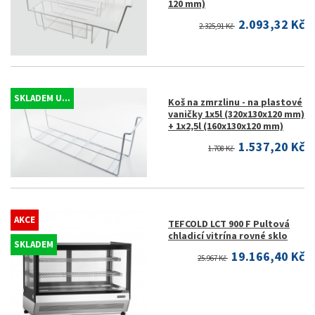
120 mm)
2.093,32 Kč
2.325,91 Kč
SKLADEM U...
Koš na zmrzlinu - na plastové
vaničky 1x5l (320x130x120 mm)
+ 1x2,5l (160x130x120 mm)
1.537,20 Kč
1.708 Kč
AKCE
TEFCOLD LCT 900 F Pultová
chladicí vitrína rovné sklo
SKLADEM
19.166,40 Kč
25.967 Kč