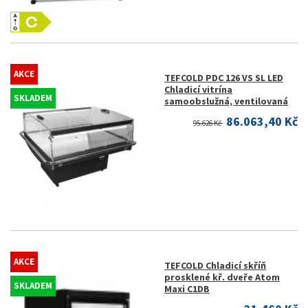
AKCE
TEFCOLD PDC 126 VS SL LED
Chladicí vitrína
SKLADEM
samoobslužná, ventilovaná
86.063,40 Kč
95.626 Kč
AKCE
TEFCOLD Chladicí skříň
prosklené kř. dveře Atom
SKLADEM
Maxi C1DB