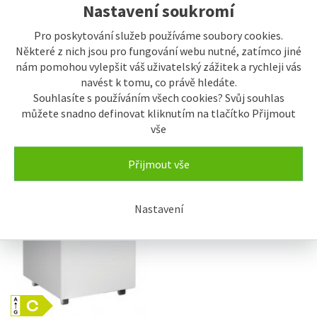
Nastavení soukromí
SKLADEM U...
Pro poskytování služeb používáme soubory cookies.
TEFCOLD IC-SCEB Vanička na
zmrzlinu 5 l polykarbonát
Některé z nich jsou pro fungování webu nutné, zatímco jiné
nám pomohou vylepšit váš uživatelský zážitek a rychleji vás
681,30 Kč
757 Kč
navést k tomu, co právě hledáte.
Souhlasíte s používáním všech cookies? Svůj souhlas
můžete snadno definovat kliknutím na tlačítko Přijmout
vše
POSLEDNÍ ...
LIEBHERR EFE 1500 Truhlicová
Přijmout vše
mraznička na zmrzlinu
21.162,90 Kč
Nastavení