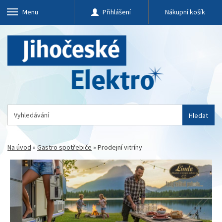
Menu
Přihlášení
Nákupní košík
Hledat
Na úvod
»
Gastro spotřebiče
»
Prodejní vitríny