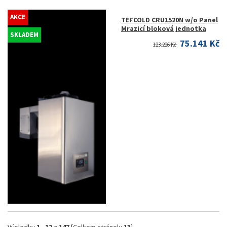
AKCE
TEFCOLD CRU1520N w/o Panel
Mrazicí bloková jednotka
SKLADEM
75.141 Kč
123.226 Kč