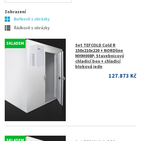
Zobrazení
Buňkově s obrázky
Řádkově s obrázky
SKLADEM
Set TEFCOLD Cold R
150x210x220 + NORDline
MHM008P, Stavebnicový
chladicí box + chladicí
bloková jedn
127.873 Kč
SKLADEM