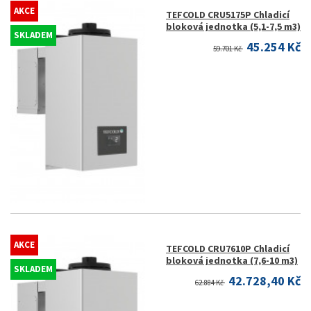
AKCE
TEFCOLD CRU5175P Chladicí
bloková jednotka (5,1-7,5 m3)
SKLADEM
45.254 Kč
59.701 Kč
AKCE
TEFCOLD CRU7610P Chladicí
bloková jednotka (7,6-10 m3)
SKLADEM
42.728,40 Kč
62.884 Kč