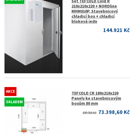
Set TEFCOLD Cold R
210x210x220 + NORDline
MHM010P, Stavebnicový
chladicí box + chladicí
bloková jedn
144.921 Kč
AKCE
TEFCOLD CR 180x210x220
Panely ke stavebnicovým
SKLADEM
boxům 80 mm
73.398,60 Kč
109.916 Kč