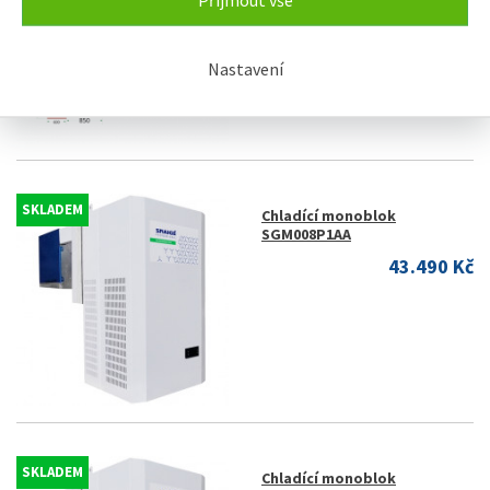
199.650 Kč
308.453 Kč
Nastavení
SKLADEM
Chladící monoblok
SGM008P1AA
43.490 Kč
SKLADEM
Chladící monoblok