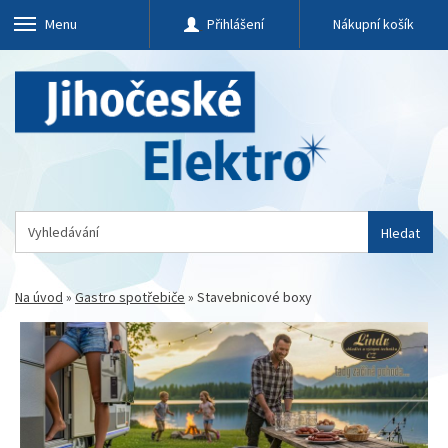
Menu
Přihlášení
Nákupní košík
Hledat
Na úvod
»
Gastro spotřebiče
»
Stavebnicové boxy