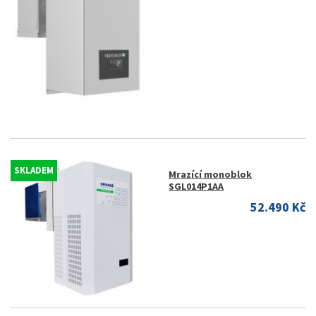
SKLADEM
Mrazící monoblok
SGL014P1AA
52.490 Kč