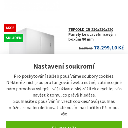
AKCE
TEFCOLD CR 210x210x220
Panely ke stavebnicovým
SKLADEM
boxům 80 mm
78.299,10 Kč
117.092 Kč
Nastavení soukromí
Pro poskytování služeb používáme soubory cookies.
Některé z nich jsou pro fungování webu nutné, zatímco jiné
nám pomohou vylepšit váš uživatelský zážitek a rychleji vás
navést k tomu, co právě hledáte.
Souhlasíte s používáním všech cookies? Svůj souhlas
můžete snadno definovat kliknutím na tlačítko Přijmout
vše
AKCE
TEFCOLD CR 300x300x220 WD
Panely ke stavebnicovým
SKLADEM
boxům 120 mm
Přijmout vše