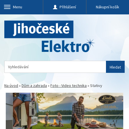
Menu
Přihlášení
Nákupní košík
Hledat
Na úvod
»
Dům a zahrada
»
Foto - Video technika
»
Stativy