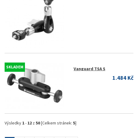
SKLADEM
Vanguard TSA S
1.484 Kč
Výsledky
1
-
12
z
50
[Celkem stránek:
5
]