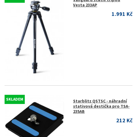
Vesta 233AP
1.991 Kč
SKLADEM
Starblitz QSTSC - náhradní
stativová destička pro TSA-
235AB
212 Kč