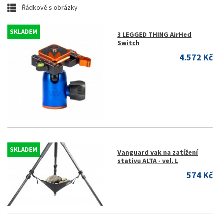
Řádkově s obrázky
SKLADEM
3 LEGGED THING AirHed
Switch
4.572 Kč
SKLADEM
Vanguard vak na zatížení
stativu ALTA - vel. L
574 Kč