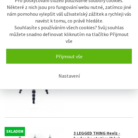
Pro poskytování služeb používáme soubory cookies.
Některé z nich jsou pro fungování webu nutné, zatímco jiné
nám pomohou vylepšit váš uživatelský zážitek a rychleji vás
navést k tomu, co právě hledáte.
Souhlasíte s používáním všech cookies? Svůj souhlas
SKLADEM
můžete snadno definovat kliknutím na tlačítko Přijmout
Vanguard stativ tripod
Vesta TB235CB
vše
5.164 Kč
Přijmout vše
Nastavení
SKLADEM
3 LEGGED THING Heelz -