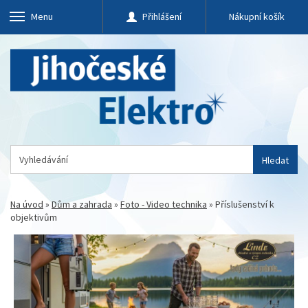
Menu
Přihlášení
Nákupní košík
Hledat
Na úvod
»
Dům a zahrada
»
Foto - Video technika
»
Příslušenství k
objektivům