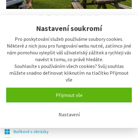
Nastavení soukromí
Vyhledávání
Pro poskytování služeb používáme soubory cookies.
Zobrazit filtry vyhledávání
Některé z nich jsou pro fungování webu nutné, zatímco jiné
nám pomohou vylepšit váš uživatelský zážitek a rychleji vás
Mikrofony
navést k tomu, co právě hledáte.
Souhlasíte s používáním všech cookies? Svůj souhlas
můžete snadno definovat kliknutím na tlačítko Přijmout
řazení:
vše
Typicky
Název
Od nejlevnějšího
Od nejdražšího
Přijmout vše
Nastavení
Zobrazení
Buňkově s obrázky