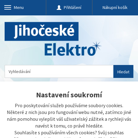
Menu
Přihlášení
Nákupní košík
Hledat
Na úvod
»
Dům a zahrada
»
Foto - Video technika
»
Kreativní
Nastavení soukromí
fotografování
Pro poskytování služeb používáme soubory cookies.
Některé z nich jsou pro fungování webu nutné, zatímco jiné
nám pomohou vylepšit váš uživatelský zážitek a rychleji vás
navést k tomu, co právě hledáte.
Souhlasíte s používáním všech cookies? Svůj souhlas