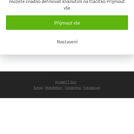
můžete snadno definovat kliknutím na tlačítko Přijmout
vše
Přijmout vše
Kreativní fotografování
Nastavení
Vyrobil FT Sun
|
|
|
Eshop
Motořetězy
Fotokniha
Fotoobrazy