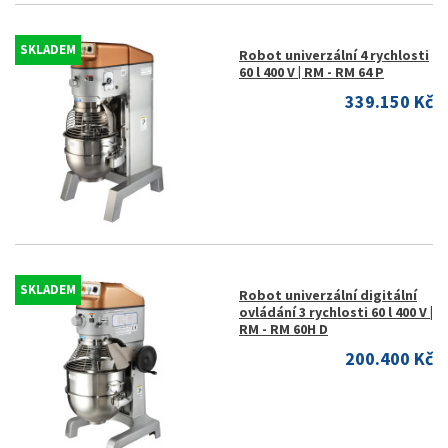
SKLADEM
Robot univerzální 4 rychlosti
60 l 400 V | RM - RM 64 P
339.150 Kč
SKLADEM
Robot univerzální digitální
ovládání 3 rychlosti 60 l 400 V |
RM - RM 60H D
200.400 Kč