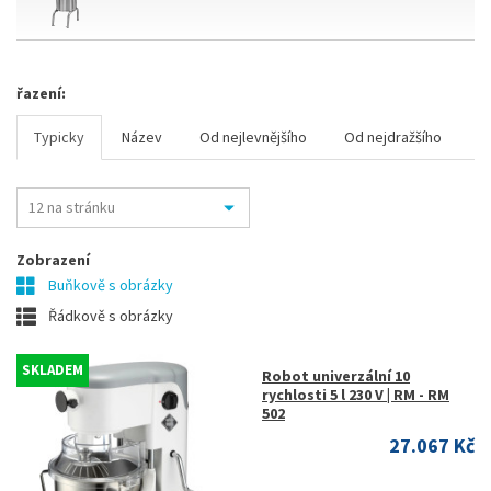
řazení:
Typicky
Název
Od nejlevnějšího
Od nejdražšího
Zobrazení
Buňkově s obrázky
Řádkově s obrázky
SKLADEM
Robot univerzální 10
rychlosti 5 l 230 V | RM - RM
502
27.067 Kč