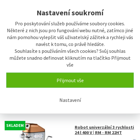
Nastavení soukromí
Pro poskytování služeb používáme soubory cookies.
Některé z nich jsou pro fungování webu nutné, zatímco jiné
nám pomohou vylepšit váš uživatelský zážitek a rychleji vás
navést k tomu, co právě hledáte.
Souhlasíte s používáním všech cookies? Svůj souhlas
SKLADEM
Robot univerzální 3 rychlosti
můžete snadno definovat kliknutím na tlačítko Přijmout
24 l 230 V | RM - RM 22H
vše
83.937 Kč
Přijmout vše
Nastavení
SKLADEM
Robot univerzální 3 rychlosti
24 l 400 V | RM - RM 22HT