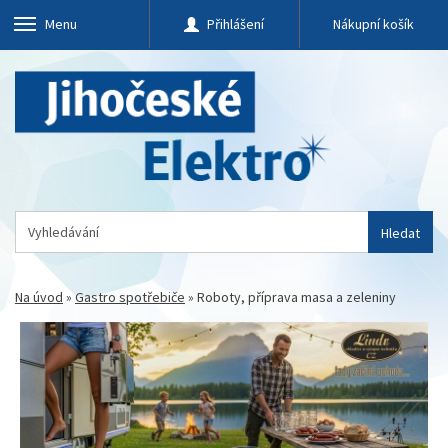
Menu
Přihlášení
Nákupní košík
Hledat
Na úvod
»
Gastro spotřebiče
»
Roboty, příprava masa a zeleniny