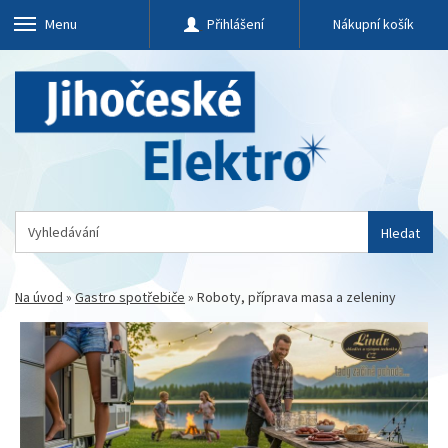
Menu
Přihlášení
Nákupní košík
Hledat
Na úvod
»
Gastro spotřebiče
»
Roboty, příprava masa a zeleniny