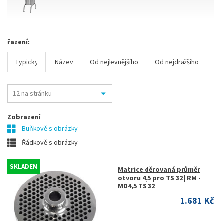
řazení:
Typicky
Název
Od nejlevnějšího
Od nejdražšího
Zobrazení
Buňkově s obrázky
Řádkově s obrázky
SKLADEM
Matrice děrovaná průměr
otvoru 4,5 pro TS 32 | RM -
MD4,5 TS 32
1.681 Kč