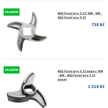
SKLADEM
Nůž řezný pro S 32 | RM - RM -
Nůž řezný pro S 32
738 Kč
SKLADEM
Nůž řezný pro S 32 unger | RM
- RM - Nůž řezný pro S 32
unger
1.318 Kč