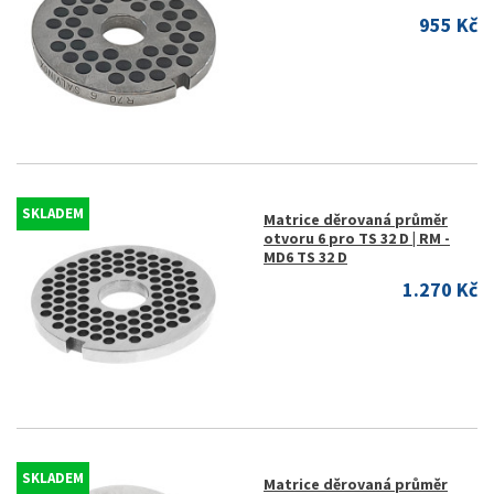
955 Kč
SKLADEM
Matrice děrovaná průměr
otvoru 6 pro TS 32 D | RM -
MD6 TS 32 D
1.270 Kč
SKLADEM
Matrice děrovaná průměr