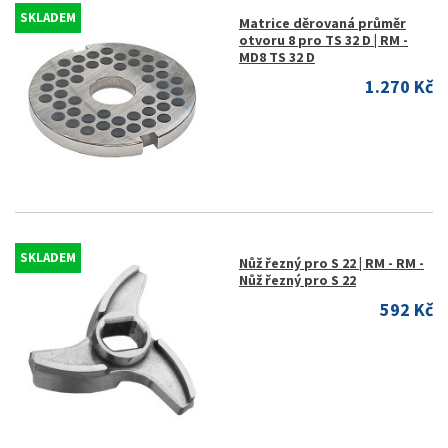
SKLADEM
Matrice děrovaná průměr
otvoru 8 pro TS 32 D | RM -
MD8 TS 32 D
1.270 Kč
SKLADEM
Nůž řezný pro S 22 | RM - RM -
Nůž řezný pro S 22
592 Kč