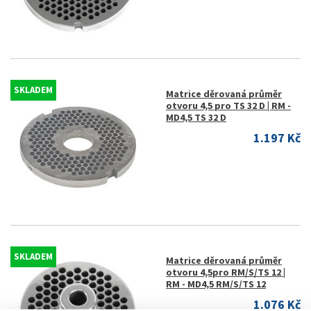
SKLADEM
Matrice děrovaná průměr
otvoru 4,5 pro TS 32 D | RM -
MD4,5 TS 32 D
1.197 Kč
SKLADEM
Matrice děrovaná průměr
otvoru 4,5pro RM/S/TS 12 |
RM - MD4,5 RM/S/TS 12
1.076 Kč