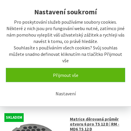
Nastavení soukromí
Pro poskytování služeb používáme soubory cookies.
Některé z nich jsou pro fungování webu nutné, zatímco jiné
nám pomohou vylepšit váš uživatelský zážitek a rychleji vás
navést k tomu, co právě hledáte.
Souhlasíte s používáním všech cookies? Svůj souhlas
SKLADEM
Matrice děrovaná průměr
můžete snadno definovat kliknutím na tlačítko Přijmout
otvoru 6 pro RM/S/TS 12 | RM
- MD6 RM/S/TS 12
vše
1.076 Kč
Přijmout vše
Nastavení
SKLADEM
Matrice děrovaná průměr
otvoru 6 pro TS 12 D | RM -
MD6 TS 12 D