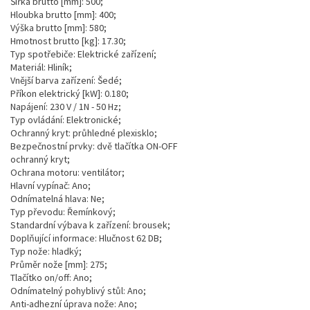
Šířka brutto [mm]: 500;
Hloubka brutto [mm]: 400;
Výška brutto [mm]: 580;
Hmotnost brutto [kg]: 17.30;
Typ spotřebiče: Elektrické zařízení;
Materiál: Hliník;
Vnější barva zařízení: Šedé;
Příkon elektrický [kW]: 0.180;
Napájení: 230 V / 1N - 50 Hz;
Typ ovládání: Elektronické;
Ochranný kryt: průhledné plexisklo;
Bezpečnostní prvky: dvě tlačítka ON-OFF
ochranný kryt;
Ochrana motoru: ventilátor;
Hlavní vypínač: Ano;
Odnímatelná hlava: Ne;
Typ převodu: Řemínkový;
Standardní výbava k zařízení: brousek;
Doplňující informace: Hlučnost 62 DB;
Typ nože: hladký;
Průměr nože [mm]: 275;
Tlačítko on/off: Ano;
Odnímatelný pohyblivý stůl: Ano;
Anti-adhezní úprava nože: Ano;