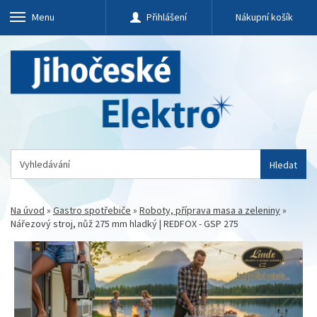
Menu
Přihlášení
Nákupní košík
Hledat
Na úvod
»
Gastro spotřebiče
»
Roboty, příprava masa a zeleniny
»
Nářezový stroj, nůž 275 mm hladký | REDFOX - GSP 275