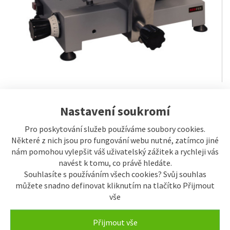
Nastavení soukromí
19.493,10 Kč
ks
Pro poskytování služeb používáme soubory cookies.
Některé z nich jsou pro fungování webu nutné, zatímco jiné
Koupit
nám pomohou vylepšit váš uživatelský zážitek a rychleji vás
navést k tomu, co právě hledáte.
Číslo výrobku:
00020254
Souhlasíte s používáním všech cookies? Svůj souhlas
Výrobce:
REDFOX
můžete snadno definovat kliknutím na tlačítko Přijmout
Běžná cena:
21.659 Kč
vše
Naše cena s DPH:
19.493,10 Kč
Přijmout vše
Naše cena bez DPH:
16.109,10 Kč