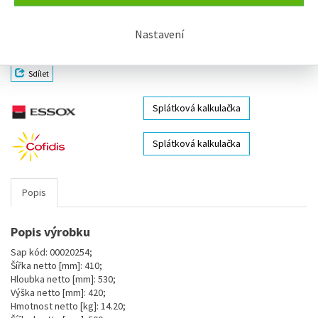
Ušetříte:
10 %
Termín dodání:
skladem
Nastavení
Sdílet
Splátková kalkulačka
Splátková kalkulačka
Popis
Popis výrobku
Sap kód: 00020254;
Šířka netto [mm]: 410;
Hloubka netto [mm]: 530;
Výška netto [mm]: 420;
Hmotnost netto [kg]: 14.20;