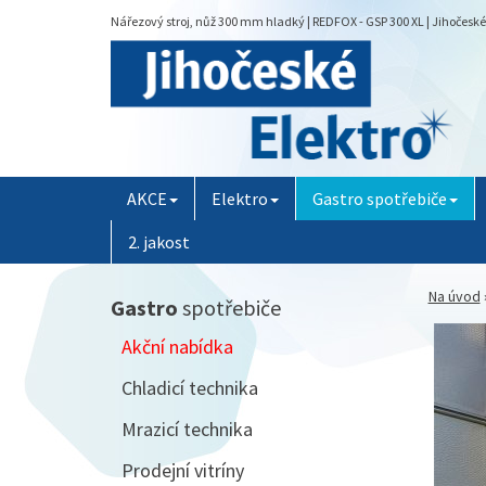
Nářezový stroj, nůž 300 mm hladký | REDFOX - GSP 300 XL | Jihočeské 
AKCE
Elektro
Gastro spotřebiče
2. jakost
Na úvod
Gastro
spotřebiče
Akční nabídka
Chladicí technika
Mrazicí technika
Prodejní vitríny