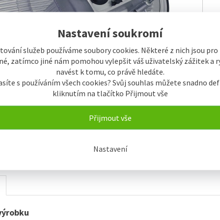
Nastavení soukromí
tování služeb používáme soubory cookies. Některé z nich jsou pro
é, zatímco jiné nám pomohou vylepšit váš uživatelský zážitek a ry
navést k tomu, co právě hledáte.
asíte s používáním všech cookies? Svůj souhlas můžete snadno def
kliknutím na tlačítko Přijmout vše
Přijmout vše
Nastavení
výrobku