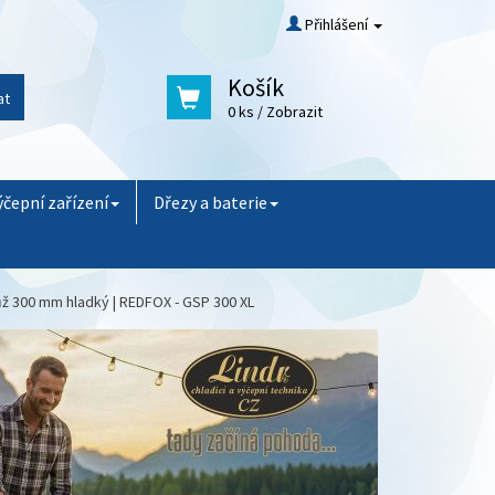
Přihlášení
Košík
at
0 ks
/ Zobrazit
ýčepní zařízení
Dřezy a baterie
ůž 300 mm hladký | REDFOX - GSP 300 XL