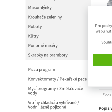
Masomlýnky
Krouhače zeleniny
Pro posky
Roboty
webu nutn
Kůtry
Souhl
Ponorné mixéry
Škrabky na brambory
Pizza program
Konvektomaty / Pekařské pece
Mycí programy / Změkčovače
vody
Popis
Vitríny chladicí a vyhřívané /
Vodní lázně pojízdné
Popis 