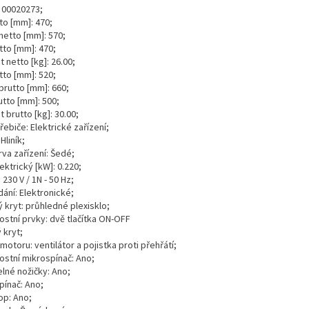
 00020273;
to [mm]: 470;
netto [mm]: 570;
tto [mm]: 470;
 netto [kg]: 26.00;
tto [mm]: 520;
brutto [mm]: 660;
utto [mm]: 500;
 brutto [kg]: 30.00;
ebiče: Elektrické zařízení;
Hliník;
rva zařízení: Šedé;
ektrický [kW]: 0.220;
 230 V / 1N - 50 Hz;
ání: Elektronické;
 kryt: průhledné plexisklo;
stní prvky: dvě tlačítka ON-OFF
 kryt;
otoru: ventilátor a pojistka proti přehřátí;
stní mikrospínač: Ano;
elné nožičky: Ano;
pínač: Ano;
op: Ano;