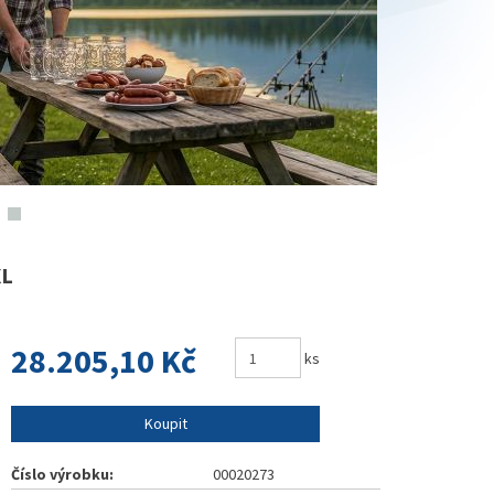
XL
28.205,10 Kč
ks
Koupit
Číslo výrobku:
00020273