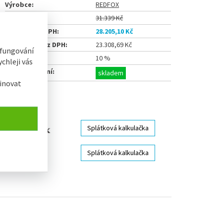
Výrobce:
REDFOX
Běžná cena:
31.339 Kč
Naše cena s DPH:
28.205,10 Kč
Naše cena bez DPH:
23.308,69 Kč
 fungování
Ušetříte:
10 %
chleji vás
Termín dodání:
skladem
inovat
Sdílet
Splátková kalkulačka
Splátková kalkulačka