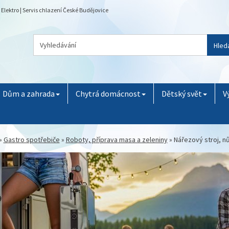
Elektro | Servis chlazení České Budějovice
Hled
Dům a zahrada
Chytrá domácnost
Dětský svět
V
»
Gastro spotřebiče
»
Roboty, příprava masa a zeleniny
»
Nářezový stroj, n