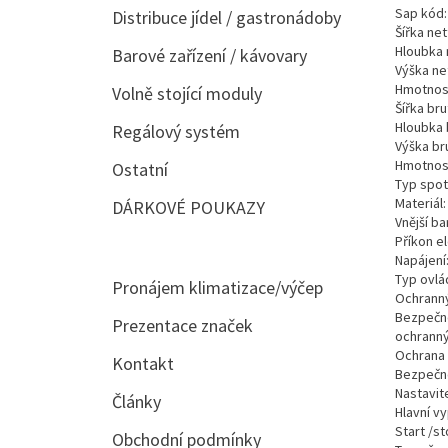
Sap kód:
Distribuce jídel / gastronádoby
Šířka net
Hloubka 
Barové zařízení / kávovary
Výška ne
Hmotnost
Volně stojící moduly
Šířka bru
Hloubka 
Regálový systém
Výška br
Hmotnost
Ostatní
Typ spotř
Materiál: 
DÁRKOVÉ POUKAZY
Vnější ba
Příkon el
Napájení:
Typ ovlád
Pronájem klimatizace/výčep
Ochranný
Bezpečno
Prezentace značek
ochranný
Ochrana m
Kontakt
Bezpečno
Nastavit
Články
Hlavní vy
Start /st
Obchodní podmínky