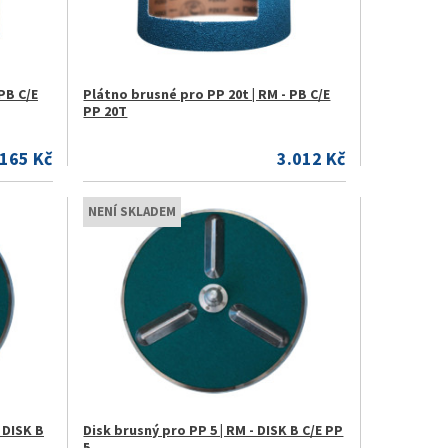
PB C/E
Plátno brusné pro PP 20t | RM - PB C/E
PP 20T
.165 Kč
3.012 Kč
NENÍ SKLADEM
 DISK B
Disk brusný pro PP 5 | RM - DISK B C/E PP
5