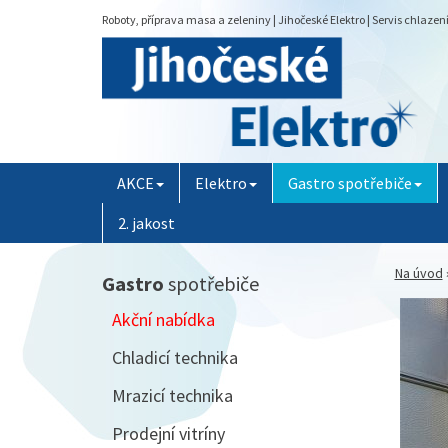
Roboty, příprava masa a zeleniny | Jihočeské Elektro | Servis chlaze
AKCE
Elektro
Gastro spotřebiče
2. jakost
Na úvod
Gastro
spotřebiče
Akční nabídka
Chladicí technika
Mrazicí technika
Prodejní vitríny