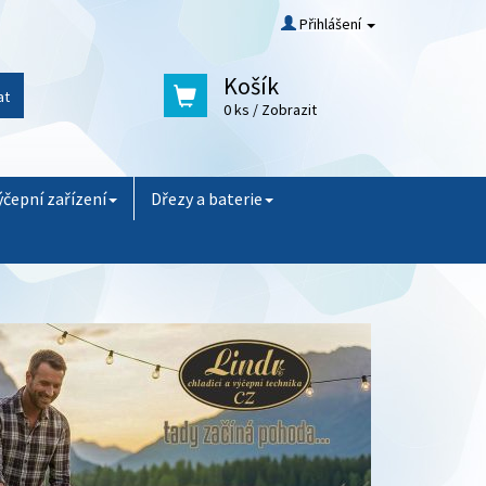
Přihlášení
Košík
at
0 ks
/ Zobrazit
ýčepní zařízení
Dřezy a baterie