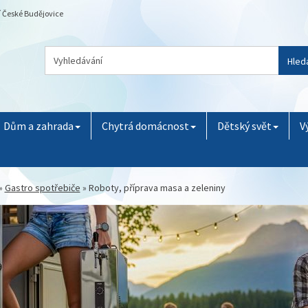
ní České Budějovice
Hled
Dům a zahrada
Chytrá domácnost
Dětský svět
V
»
Gastro spotřebiče
»
Roboty, příprava masa a zeleniny