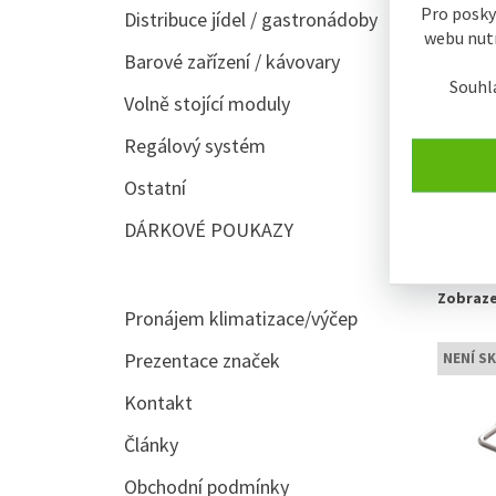
Pro posky
Distribuce jídel / gastronádoby
webu nutn
Barové zařízení / kávovary
Souhl
Volně stojící moduly
Regálový systém
Ostatní
řazení:
DÁRKOVÉ POUKAZY
Typic
Zobraze
Pronájem klimatizace/výčep
Prezentace značek
NENÍ S
Kontakt
Články
Obchodní podmínky