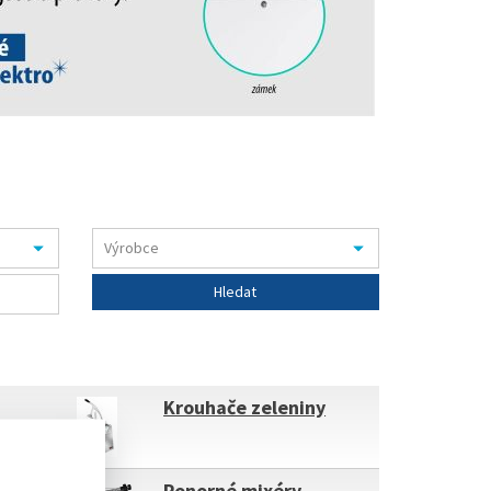
Krouhače zeleniny
Ponorné mixéry