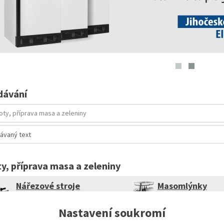
dávání
y, příprava masa a zeleniny
Nářezové stroje
Masomlýnky
Nastavení soukromí
Roboty
Kůtry