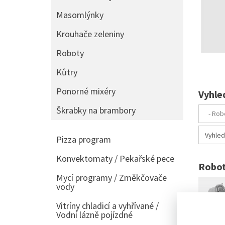
Masomlýnky
Krouhače zeleniny
Roboty
Kůtry
Ponorné mixéry
Vyhle
Škrabky na brambory
Pizza program
Konvektomaty / Pekařské pece
Robot
Mycí programy / Změkčovače
vody
Vitríny chladicí a vyhřívané /
Vodní lázně pojízdné