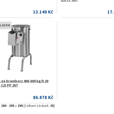
13.140 Kč
17
KLADEM
 na brambory 400-600 kg/h 20
- C/E PP 20T
86.878 Kč
y
289
-
295
z
295
[Celkem stránek:
25
]