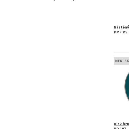
Nástěný
PMF PS
NENÍ S
Disk bru
PP 10T