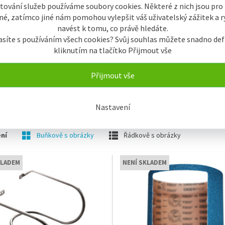
tování služeb používáme soubory cookies. Některé z nich jsou pro
é, zatímco jiné nám pomohou vylepšit váš uživatelský zážitek a ry
navést k tomu, co právě hledáte.
Škrabky na brambory
asíte s používáním všech cookies? Svůj souhlas můžete snadno def
kliknutím na tlačítko Přijmout vše
Přijmout vše
Nastavení
ky
Název
Od nejlevnějšího
Od nejdražšího
ní
Buňkově s obrázky
Řádkově s obrázky
KLADEM
NENÍ SKLADEM