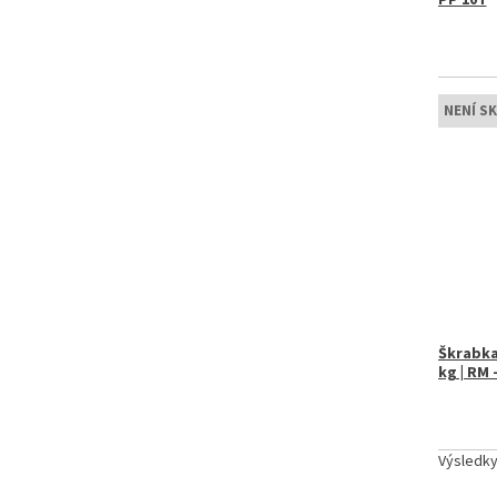
NENÍ S
Škrabka
kg | RM 
Výsledk