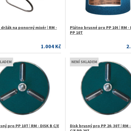
 držák na ponorný mixér | RM -
Plátno brusné pro PP 10t | RM - 
PP 10T
1.004 Kč
2
KLADEM
NENÍ SKLADEM
sný pro PP 10T | RM - DISK B C/E
Disk brusný pro PP 20, 30T | RM -
C/E PP 20T