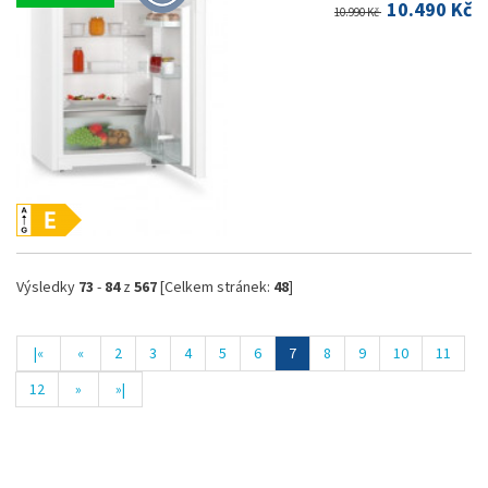
10.490 Kč
10.990 Kč
Výsledky
73
-
84
z
567
[Celkem stránek:
48
]
|«
«
2
3
4
5
6
7
8
9
10
11
12
»
»|