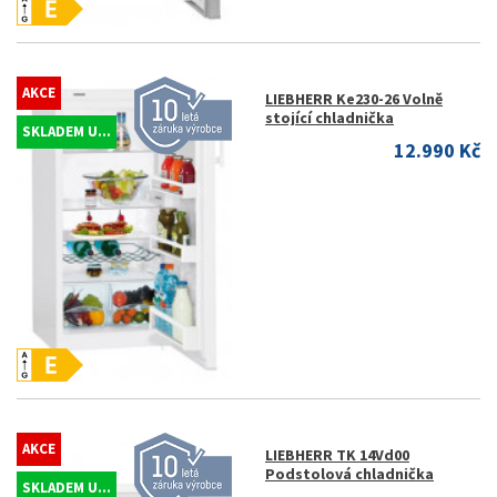
AKCE
LIEBHERR Ke230-26 Volně
stojící chladnička
SKLADEM U...
12.990 Kč
AKCE
LIEBHERR TK 14Vd00
Podstolová chladnička
SKLADEM U...