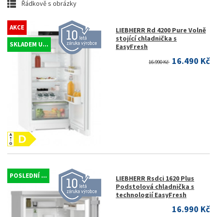
Řádkově s obrázky
AKCE
LIEBHERR Rd 4200 Pure Volně
stojící chladnička s
SKLADEM U...
EasyFresh
16.490 Kč
16.990 Kč
POSLEDNÍ ...
LIEBHERR Rsdci 1620 Plus
Podstolová chladnička s
technologií EasyFresh
16.990 Kč