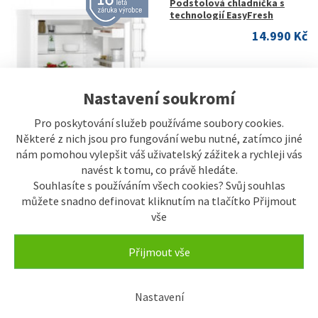
Podstolová chladnička s
technologií EasyFresh
14.990 Kč
Nastavení soukromí
Pro poskytování služeb používáme soubory cookies.
Některé z nich jsou pro fungování webu nutné, zatímco jiné
nám pomohou vylepšit váš uživatelský zážitek a rychleji vás
navést k tomu, co právě hledáte.
Souhlasíte s používáním všech cookies? Svůj souhlas
můžete snadno definovat kliknutím na tlačítko Přijmout
POSLEDNÍ ...
vše
LIEBHERR Rdi 1621 Plus
Podstolová chladnička s
technologií EasyFresh
Přijmout vše
14.990 Kč
Nastavení