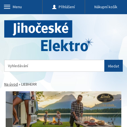
Menu
Přihlášení
Nákupní košík
Hledat
Na úvod
»
LIEBHERR