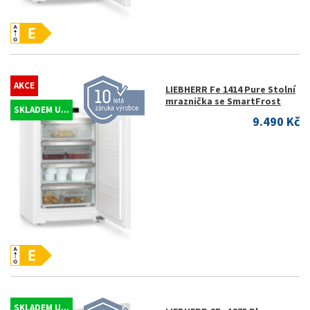
AKCE
LIEBHERR Fe 1414 Pure Stolní
mraznička se SmartFrost
SKLADEM U...
9.490 Kč
SKLADEM U...