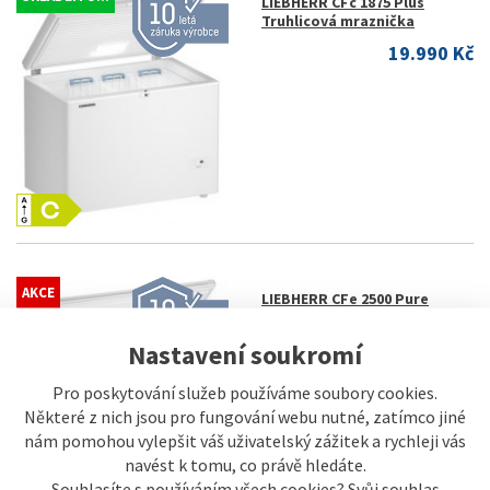
LIEBHERR CFc 1875 Plus
Truhlicová mraznička
19.990 Kč
AKCE
LIEBHERR CFe 2500 Pure
Truhlicová mraznička
SKLADEM U...
20.990 Kč
Nastavení soukromí
Pro poskytování služeb používáme soubory cookies.
Některé z nich jsou pro fungování webu nutné, zatímco jiné
nám pomohou vylepšit váš uživatelský zážitek a rychleji vás
navést k tomu, co právě hledáte.
Souhlasíte s používáním všech cookies? Svůj souhlas