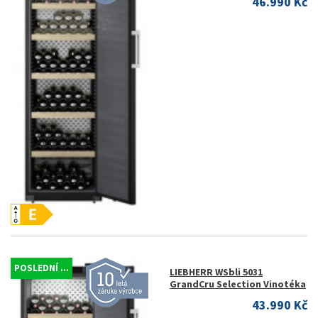
46.990 Kč
POSLEDNÍ ...
LIEBHERR WSbli 5031
GrandCru Selection Vinotéka
43.990 Kč