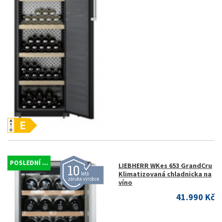
POSLEDNÍ ...
LIEBHERR WKes 653 GrandCru
Klimatizovaná chladnicka na
víno
41.990 Kč