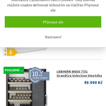
můžete snadno definovat kliknutím na tlačítko Přijmout
AKCE
LIEBHERR CFe 1870 Pure
vše
Truhlicová mraznička
SKLADEM U...
17.490 Kč
Přijmout vše
Nastavení
POSLEDNÍ ...
LIEBHERR WSbli 7731
GrandCru Selection Vinotéka
49.990 Kč