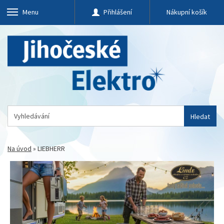
Menu
Přihlášení
Nákupní košík
Hledat
Na úvod
»
LIEBHERR