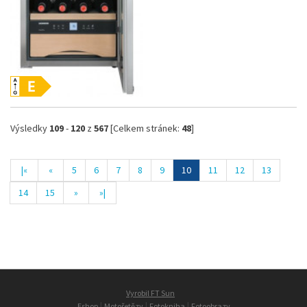
Výsledky
109
-
120
z
567
[Celkem stránek:
48
]
|«
«
5
6
7
8
9
10
11
12
13
14
15
»
»|
Vyrobil FT Sun
|
|
|
Eshop
Motořetězy
Fotokniha
Fotoobrazy