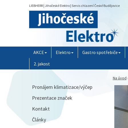
LIEBHERR | Jihočeské Elektro | Servis chlazení České Budějovice
AKCE
Elektro
Gastro spotřebiče
2. jakost
Na úvod
Pronájem klimatizace/výčep
Prezentace značek
Kontakt
Články