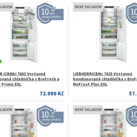
KLADEM
NENÍ SKLADEM
R ICBNbi 7663 Vestavná
LIEBHERRICBNc 7623 Vestavná
vaná chladnička s BioFresh a
kombinovaná chladnička s BioF
 Prime XXL
NoFrost Plus XXL
72.990 Kč
57
KLADEM
NENÍ SKLADEM