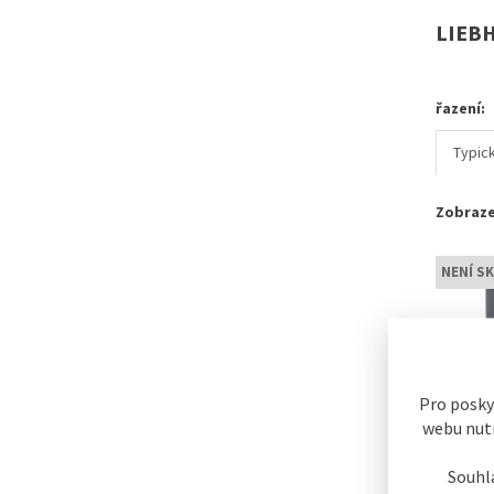
LIEB
řazení:
Typic
Zobraze
NENÍ S
Pro posky
webu nutn
Souhl