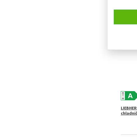
LIEBHER
Chladnič
pod stů
NENÍ S
LIEBHER
chladni