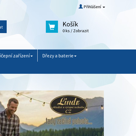
Přihlášení
Košík
at
0 ks
/ Zobrazit
ýčepní zařízení
Dřezy a baterie