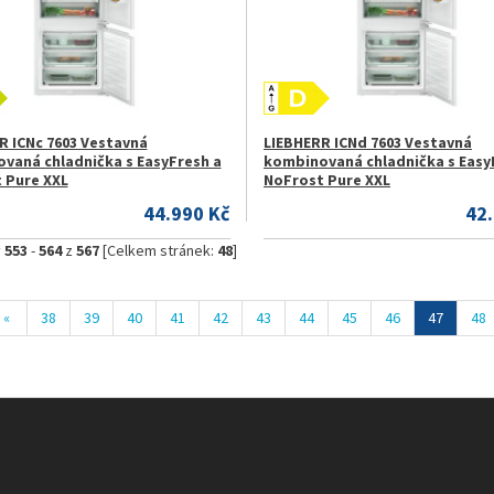
R ICNc 7603 Vestavná
LIEBHERR ICNd 7603 Vestavná
vaná chladnička s EasyFresh a
kombinovaná chladnička s Easy
 Pure XXL
NoFrost Pure XXL
44.990 Kč
42
y
553
-
564
z
567
[Celkem stránek:
48
]
«
38
39
40
41
42
43
44
45
46
47
48