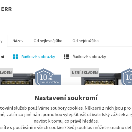
HERR
ky
Název
Od nejlevnějšího
Od nejdražšího
ní
Buňkově s obrázky
Řádkově s obrázky
KLADEM
NENÍ SKLADEM
Nastavení soukromí
tování služeb používáme soubory cookies. Některé z nich jsou pro
é, zatímco jiné nám pomohou vylepšit váš uživatelský zážitek a ry
navést k tomu, co právě hledáte.
asíte s používáním všech cookies? Svůj souhlas můžete snadno def