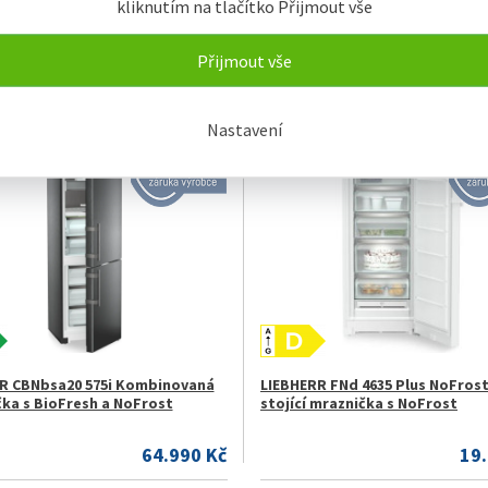
kliknutím na tlačítko Přijmout vše
R UWpri 3661 Vinidor Selection
LIEBHERR UWgb 3632 Vinidor Ch
ka na víno vhodná k instalaci
na víno vhodná k instalaci pod 
l pro temperování
temperování vína
Přijmout vše
51.990 Kč
49
Nastavení
KLADEM
NENÍ SKLADEM
R CBNbsa20 575i Kombinovaná
LIEBHERR FNd 4635 Plus NoFrost
čka s BioFresh a NoFrost
stojící mraznička s NoFrost
64.990 Kč
19