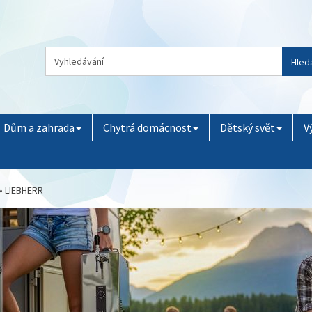
Hled
Dům a zahrada
Chytrá domácnost
Dětský svět
V
»
LIEBHERR