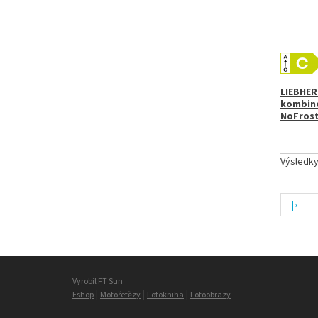
LIEBHER
kombino
NoFrost
Výsledk
|«
Vyrobil FT Sun
|
|
|
Eshop
Motořetězy
Fotokniha
Fotoobrazy