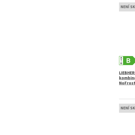
NENÍ S
LIEBHER
kombino
NoFrost
NENÍ S