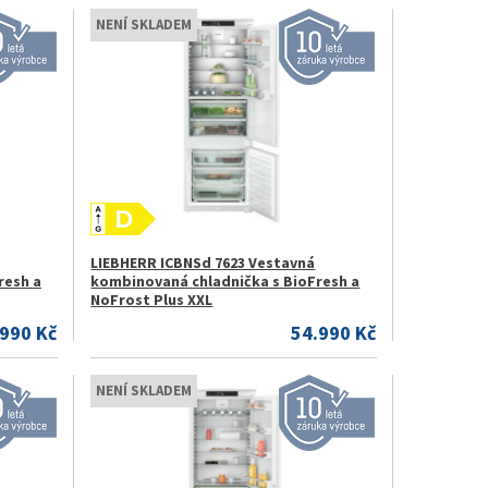
NENÍ SKLADEM
LIEBHERR ICBNSd 7623 Vestavná
resh a
kombinovaná chladnička s BioFresh a
NoFrost Plus XXL
.990 Kč
54.990 Kč
NENÍ SKLADEM