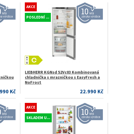
AKCE
POSLEDNÍ ...
LIEBHERR KGNsd 52Vc03 Kombinovaná
zničkou
chladnička s mrazničkou s EasyFresh a
NoFrost
.990 Kč
22.990 Kč
AKCE
SKLADEM U...