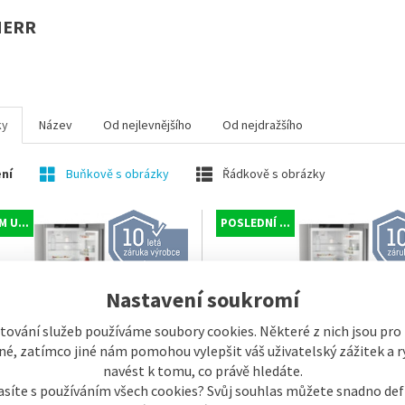
HERR
ky
Název
Od nejlevnějšího
Od nejdražšího
ní
Buňkově s obrázky
Řádkově s obrázky
 U...
POSLEDNÍ ...
Nastavení soukromí
tování služeb používáme soubory cookies. Některé z nich jsou pro
é, zatímco jiné nám pomohou vylepšit váš uživatelský zážitek a ry
navést k tomu, co právě hledáte.
asíte s používáním všech cookies? Svůj souhlas můžete snadno def