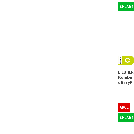
SKLADEM
LIEBHER
Kombino
s EasyF
AKCE
SKLADEM