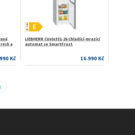
vaná
LIEBHERR CUele331-26 Chladící-mrazící
Fresh a
automat se SmartFrost
.990 Kč
16.990 Kč
|