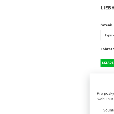
LIEB
řazení:
Typic
Zobraze
SKLADEM
Pro posky
webu nutn
Souhl