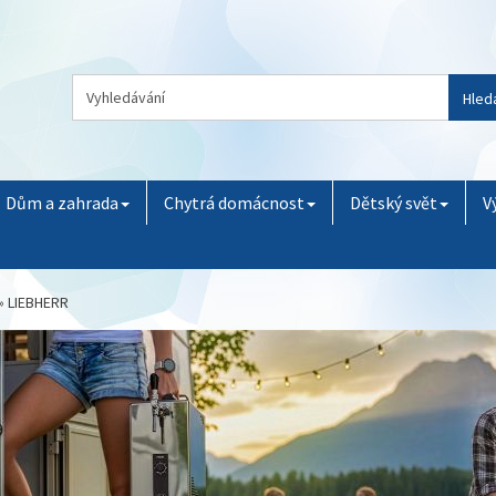
Hled
Dům a zahrada
Chytrá domácnost
Dětský svět
V
»
LIEBHERR