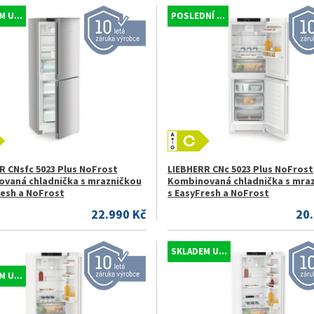
 U...
POSLEDNÍ ...
R CNsfc 5023 Plus NoFrost
LIEBHERR CNc 5023 Plus NoFrost
vaná chladnička s mrazničkou
Kombinovaná chladnička s mra
resh a NoFrost
s EasyFresh a NoFrost
22.990 Kč
20
SKLADEM U...
 U...