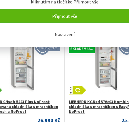
kliknutím na tlačítko Přijmout vše
R CNsfc 574i Plus NoFrost
LIEBHERR CNsfc 573i Plus NoFro
vaná chladnička s mrazničkou
Kombinovaná chladnička s mra
resh a NoFrost
s EasyFresh a NoFrost
Přijmout vše
31.990 Kč
31
Nastavení
Í ...
AKCE
SKLADEM U...
R CNsdb 5223 Plus NoFrost
LIEBHERR KGNsd 57Vc03 Kombi
vaná chladnička s mrazničkou
chladnička s mrazničkou s Easy
resh a NoFrost
NoFrost
26.990 Kč
25