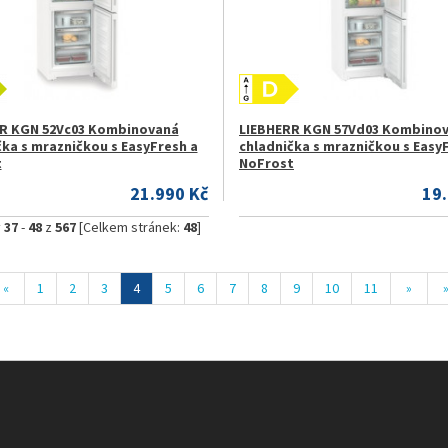
R KGN 52Vc03 Kombinovaná
LIEBHERR KGN 57Vd03 Kombino
čka s mrazničkou s EasyFresh a
chladnička s mrazničkou s Easy
t
NoFrost
21.990 Kč
19
y
37
-
48
z
567
[Celkem stránek:
48
]
«
1
2
3
4
5
6
7
8
9
10
11
»
»