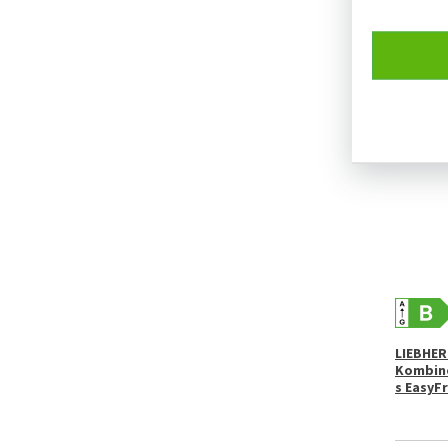
LIEBHER
Kombino
s EasyF
POSLEDN
LIEBHER
Kombino
s EasyF