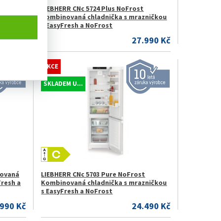
st
LIEBHERR CNc 5724 Plus NoFrost
zničkou
Kombinovaná chladnička s mrazničkou
s EasyFresh a NoFrost
.990 Kč
27.990 Kč
AKCE
SKLADEM U...
novaná
LIEBHERR CNc 5703 Pure NoFrost
Fresh a
Kombinovaná chladnička s mrazničkou
s EasyFresh a NoFrost
.990 Kč
24.490 Kč