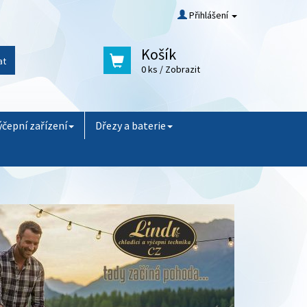
Přihlášení
Košík
at
0 ks
/ Zobrazit
ýčepní zařízení
Dřezy a baterie