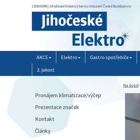
LIEBHERR | Jihočeské Elektro | Servis chlazení České Budějovice
AKCE
Elektro
Gastro spotřebiče
2. jakost
Na úvod
Pronájem klimatizace/výčep
Prezentace značek
Kontakt
Články