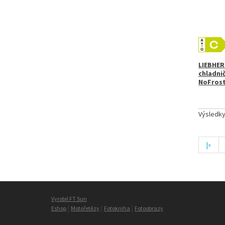
LIEBHER
chladni
NoFros
Výsledk
|«
Vyrobil FT Sun
|
|
|
Eshop
Motořetězy
Fotokniha
Fotoobrazy