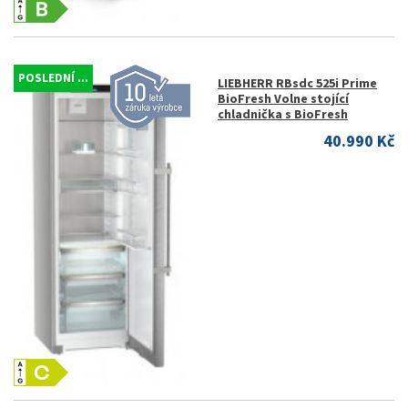
POSLEDNÍ ...
LIEBHERR RBsdc 525i Prime
BioFresh Volne stojící
chladnička s BioFresh
40.990 Kč