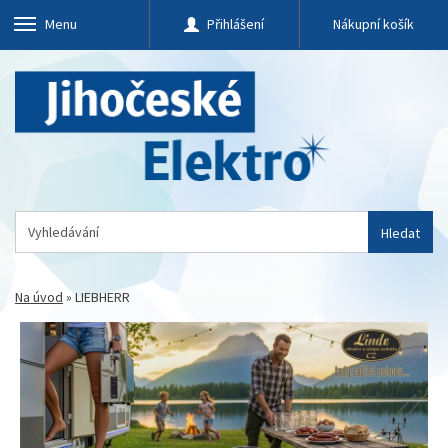
Menu
Přihlášení
Nákupní košík
Hledat
Na úvod
»
LIEBHERR