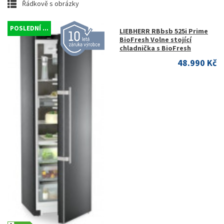
Řádkově s obrázky
POSLEDNÍ ...
LIEBHERR RBbsb 525i Prime
BioFresh Volne stojící
chladnička s BioFresh
48.990 Kč