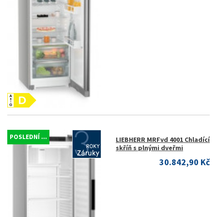
POSLEDNÍ ...
LIEBHERR MRFvd 4001 Chladící
skříň s plnými dveřmi
30.842,90 Kč