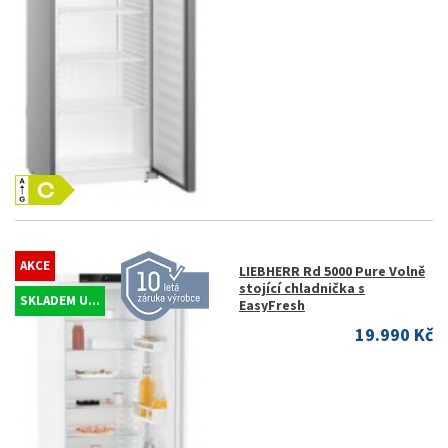
AKCE
LIEBHERR Rd 5000 Pure Volně
stojící chladnička s
SKLADEM U...
EasyFresh
19.990 Kč