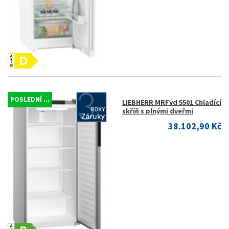
POSLEDNÍ ...
LIEBHERR MRFvd 5501 Chladící
skříň s plnými dveřmi
38.102,90 Kč