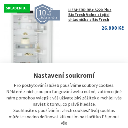
SKLADEM U...
LIEBHERR RBc 5220 Plus
BioFresh Volne stojící
chladnička s BioFresh
26.990 Kč
Nastavení soukromí
Pro poskytování služeb používáme soubory cookies.
Některé z nich jsou pro fungování webu nutné, zatímco jiné
nám pomohou vylepšit váš uživatelský zážitek a rychleji vás
navést k tomu, co právě hledáte.
Souhlasíte s používáním všech cookies? Svůj souhlas
můžete snadno definovat kliknutím na tlačítko Přijmout
vše