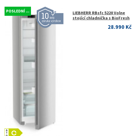
POSLEDNÍ ...
LIEBHERR RBsfc 5220 Volne
stojící chladnička s BioFresh
28.990 Kč