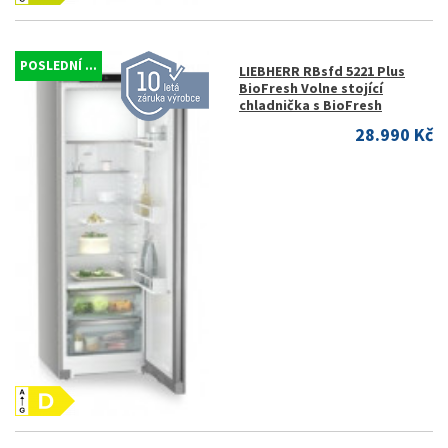
POSLEDNÍ ...
LIEBHERR RBsfd 5221 Plus
BioFresh Volne stojící
chladnička s BioFresh
28.990 Kč