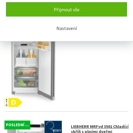
POSLEDNÍ ...
LIEBHERR RDsfd 5220 Plus
Volně stojící chladnička s
Přijmout vše
EasyFresh
25.990 Kč
Nastavení
POSLEDNÍ ...
LIEBHERR MRFvd 3501 Chladící
skříň s plnými dveřmi