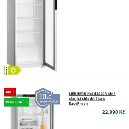
AKCE
LIEBHERR Ksfd1820 Volně
stojící chladnička s
POSLEDNÍ ...
EasyFresh
22.990 Kč