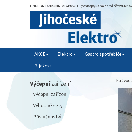
LINDR DM F5/8X8MM, AFAB0508F Rychlospojka na naražeč vzduchová |
AKCE
Elektro
Gastro spotřebiče
2. jakost
Na úvod
Výčepní
zařízení
Výčepní zařízení
Výhodné sety
Příslušenství