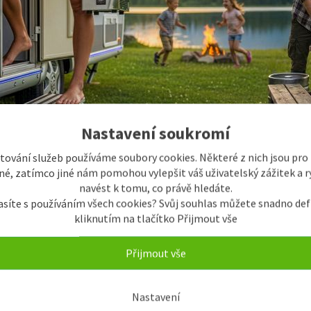
Nastavení soukromí
tování služeb používáme soubory cookies. Některé z nich jsou pro
 DM F5/8X8MM, AFAB0508F Rychlospojka na naraž
é, zatímco jiné nám pomohou vylepšit váš uživatelský zážitek a ry
navést k tomu, co právě hledáte.
asíte s používáním všech cookies? Svůj souhlas můžete snadno def
M CB
kliknutím na tlačítko Přijmout vše
Přijmout vše
Nastavení