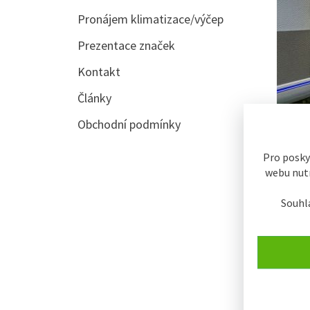
Pronájem klimatizace/výčep
Prezentace značek
Kontakt
Články
Obchodní podmínky
Pro posky
LINDR
webu nutn
Souhl
SKLADE