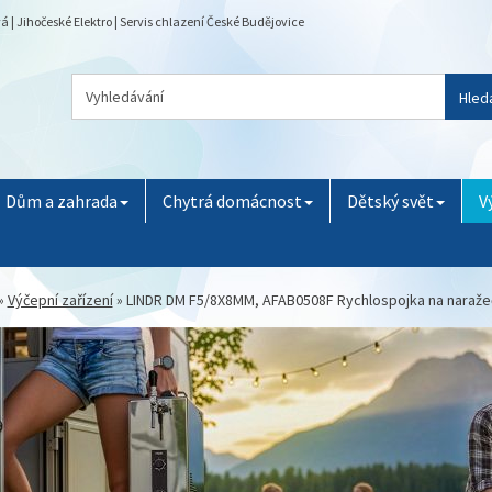
 Jihočeské Elektro | Servis chlazení České Budějovice
Hled
Dům a zahrada
Chytrá domácnost
Dětský svět
V
»
Výčepní zařízení
»
LINDR DM F5/8X8MM, AFAB0508F Rychlospojka na naraže