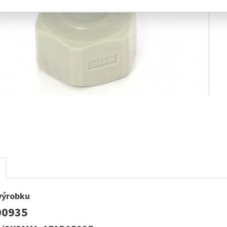
výrobku
00935