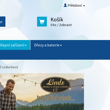
Přihlášení
Košík
at
0 ks
/ Zobrazit
ýčepní zařízení
Dřezy a baterie
č vzduchová