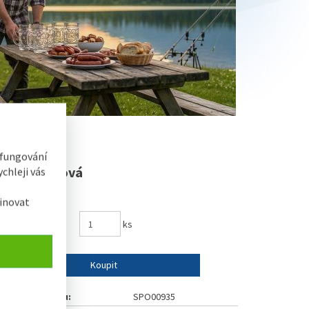
 fungování
eč vzduchová
chleji vás
inovat
81 Kč
ks
Koupit
Číslo výrobku:
SPO00935