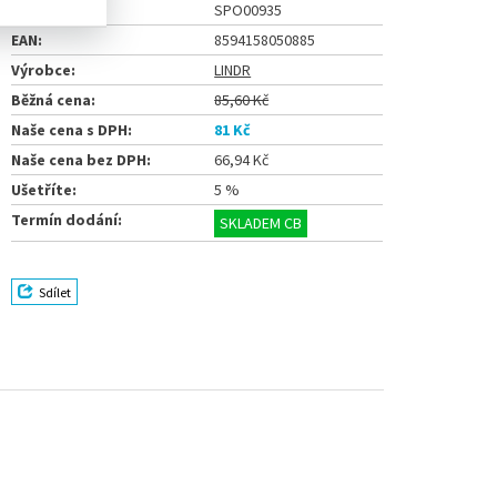
Číslo karty:
SPO00935
EAN:
8594158050885
Výrobce:
LINDR
Běžná cena:
85,60 Kč
Naše cena s DPH:
81 Kč
Naše cena bez DPH:
66,94 Kč
Ušetříte:
5 %
Termín dodání:
SKLADEM CB
Sdílet