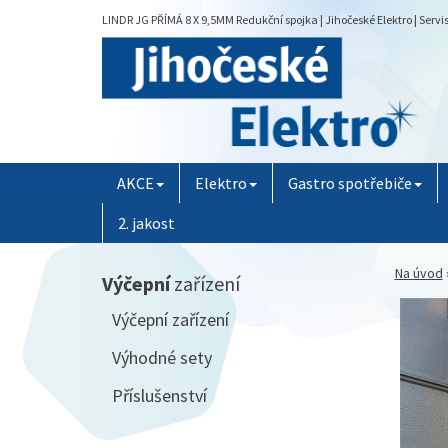
LINDR JG PŘÍMÁ 8 X 9,5MM Redukční spojka | Jihočeské Elektro | Serv
AKCE
Elektro
Gastro spotřebiče
2. jakost
Na úvod
Výčepní
zařízení
Výčepní zařízení
Výhodné sety
Příslušenství