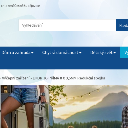
is chlazení České Budějovice
Hled
Dům a zahrada
Chytrá domácnost
Dětský svět
V
»
Výčepní zařízení
»
LINDR JG PŘÍMÁ 8 X 9,5MM Redukční spojka