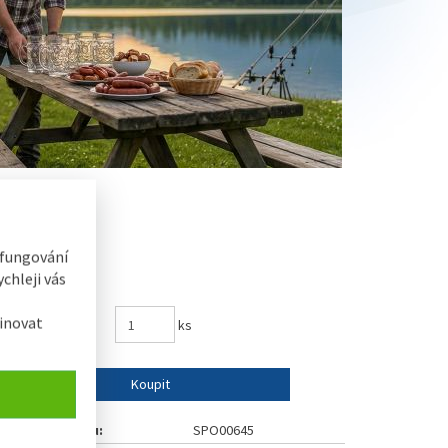
 fungování
chleji vás
68 Kč
inovat
ks
Koupit
Číslo výrobku:
SPO00645