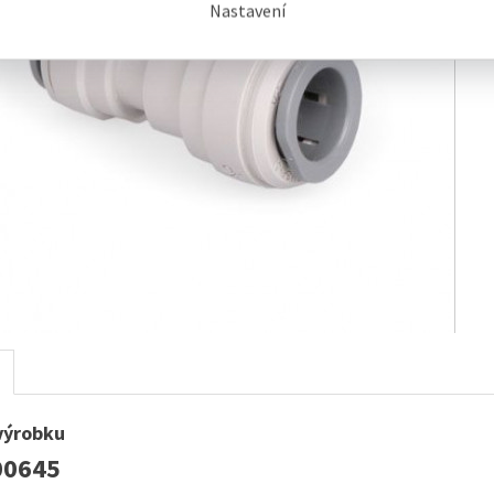
Nastavení
výrobku
00645