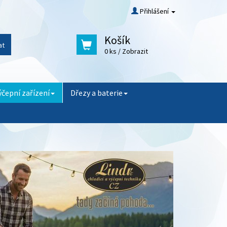
Přihlášení
Košík
at
0 ks
/ Zobrazit
ýčepní zařízení
Dřezy a baterie