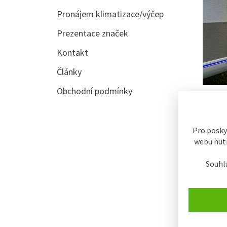
Pronájem klimatizace/výčep
Prezentace značek
Kontakt
Články
Obchodní podmínky
LINDR
Pro posky
webu nutn
SKLADE
Souhl