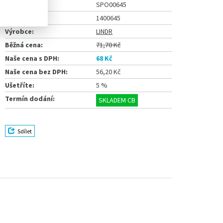
Číslo karty:
SPO00645
EAN:
1400645
Výrobce:
LINDR
Běžná cena:
71,70 Kč
Naše cena s DPH:
68 Kč
Naše cena bez DPH:
56,20 Kč
Ušetříte:
5 %
Termín dodání:
SKLADEM CB
Sdílet