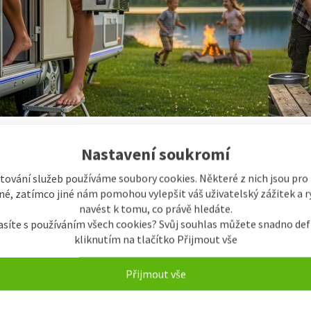
Nastavení soukromí
 JG PŘÍMÁ 8 X 9,5MM Redukční spojka
tování služeb používáme soubory cookies. Některé z nich jsou pro
é, zatímco jiné nám pomohou vylepšit váš uživatelský zážitek a ry
navést k tomu, co právě hledáte.
M CB
asíte s používáním všech cookies? Svůj souhlas můžete snadno def
kliknutím na tlačítko Přijmout vše
Přijmout vše