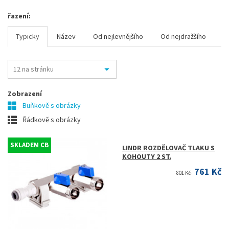
řazení:
Typicky
Název
Od nejlevnějšího
Od nejdražšího
Zobrazení
Buňkově s obrázky
Řádkově s obrázky
SKLADEM CB
LINDR ROZDĚLOVAČ TLAKU S
KOHOUTY 2 ST.
761 Kč
801 Kč