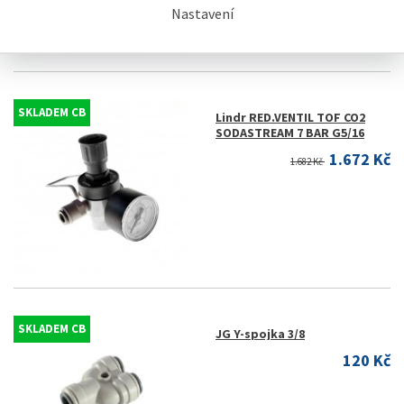
Nastavení
SKLADEM CB
Lindr RED.VENTIL TOF CO2
SODASTREAM 7 BAR G5/16
1.672 Kč
1.682 Kč
SKLADEM CB
JG Y-spojka 3/8
120 Kč