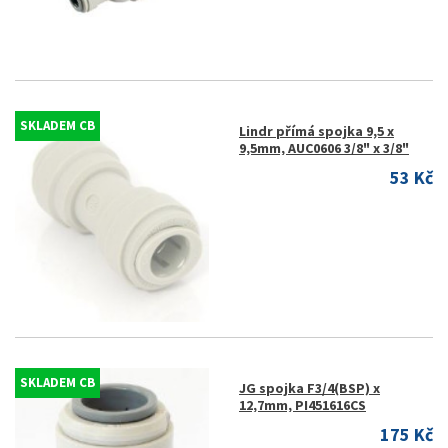
SKLADEM CB
Lindr přímá spojka 9,5 x
9,5mm, AUC0606 3/8" x 3/8"
53 Kč
SKLADEM CB
JG spojka F3/4(BSP) x
12,7mm, PI451616CS
175 Kč