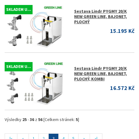
SKLADEM U...
Sestava Lindr PYGMY 20/K
NEW GREEN LINE, BAJONET,
PLOCHÝ
15.195 Kč
SKLADEM U...
Sestava Lindr PYGMY 20/K
NEW GREEN LINE, BAJONET,
PLOCHÝ, KOMBI
16.572 Kč
Výsledky
25
-
36
z
56
[Celkem stránek:
5
]
|«
«
1
2
3
4
5
»
»|