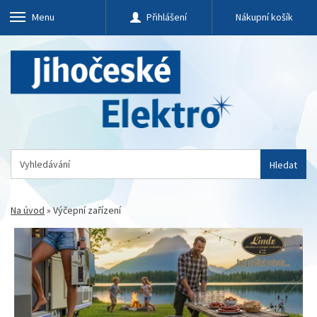
Menu
Přihlášení
Nákupní košík
Hledat
Na úvod
»
Výčepní zařízení