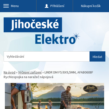
Menu
Přihlášení
Nákupní košík
Hledat
Na úvod
»
Výčepní zařízení
»
LINDR DM F5/8X9,5MM, AFAB0608F
Rychlospojka na naražeč nápojová