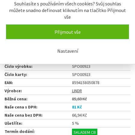
Souhlasíte s používáním všech cookies? Svůj souhlas
můžete snadno definovat kliknutím na tlačítko Přijmout
vše
Přijmout vše
81 Kč
ks
Nastavení
Koupit
Číslo výrobku:
SPO00923
Číslo karty:
SPO00923
EAN:
8594158050878
Výrobce:
LINDR
Běžná cena:
85,60 Kč
Naše cena s DPH:
81 Kč
Naše cena bez DPH:
66,94 Kč
Ušetříte:
5 %
Termín dodání:
SKLADEM CB