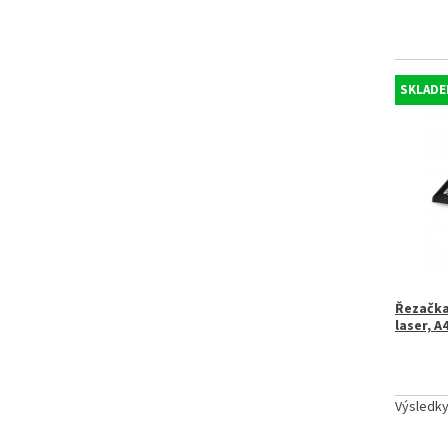
SKLADE
Řezačka
laser, A
Výsledk