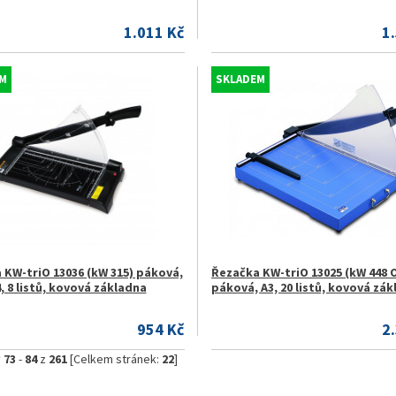
1.011 Kč
1
M
SKLADEM
 KW-triO 13036 (kW 315) páková,
Řezačka KW-triO 13025 (kW 448 O
4, 8 listů, kovová základna
páková, A3, 20 listů, kovová zá
954 Kč
2
y
73
-
84
z
261
[Celkem stránek:
22
]