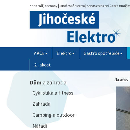
Kancelář, obchody | Jihočeské Elektro | Servis chlazení České Budějo
AKCE
Elektro
Gastro spotřebiče
2. jakost
Na úvod
Dům
a zahrada
Cyklistika a fitness
Zahrada
Camping a outdoor
Nářadí