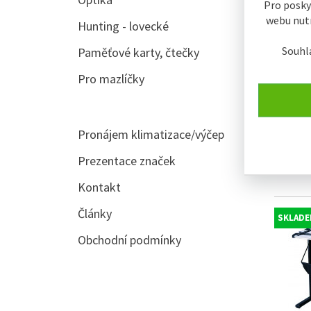
Pro posky
webu nutn
Hunting - lovecké
Souhl
Paměťové karty, čtečky
Pro mazlíčky
Pronájem klimatizace/výčep
Řezačka
kolečko
Prezentace značek
Kontakt
Články
SKLADE
Obchodní podmínky