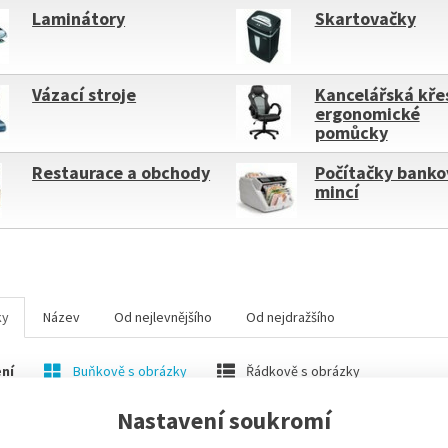
Laminátory
Skartovačky
Vázací stroje
Kancelářská kře
ergonomické
pomůcky
Restaurace a obchody
Počítačky banko
mincí
ky
Název
Od nejlevnějšího
Od nejdražšího
ní
Buňkově s obrázky
Řádkově s obrázky
Nastavení soukromí
M
SKLADEM