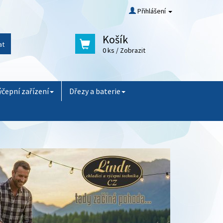
Přihlášení
Košík
at
0 ks
/ Zobrazit
ýčepní zařízení
Dřezy a baterie