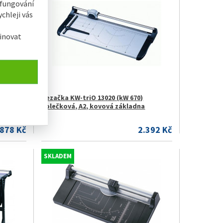
 fungování
chleji vás
inovat
Řezačka KW-triO 13020 (kW 670)
na
kolečková, A2, kovová základna
.878 Kč
2.392 Kč
SKLADEM