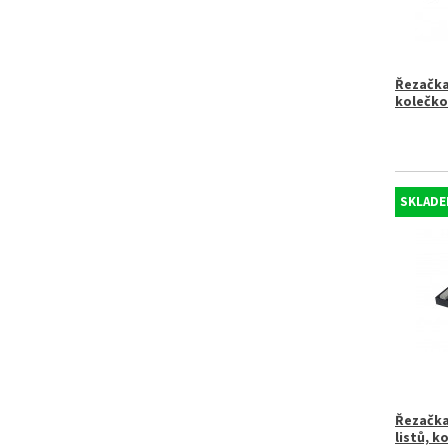
Řezačka
kolečko
SKLADE
Řezačka
listů, 