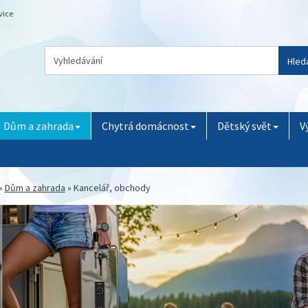
vice
Hled
Dům a zahrada
Chytrá domácnost
Dětský svět
V
»
Dům a zahrada
»
Kancelář, obchody