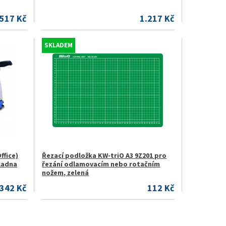
.517 Kč
1.217 Kč
SKLADEM
ffice)
Řezací podložka KW-triO A3 9Z201 pro
kladna
řezání odlamovacím nebo rotačním
nožem, zelená
.342 Kč
112 Kč