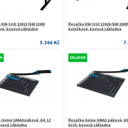
 KW-triO 13022 (kW 1300)
Řezačka KW-triO 13026 (kW 1500
vá, kovová základna
kolečková, kovová základna
5.366 Kč
7
M
SKLADEM
 Genie GMA4 páková, A4, 12
Řezačka Genie GMA3 páková, A3
kovová základna
listů, kovová základna