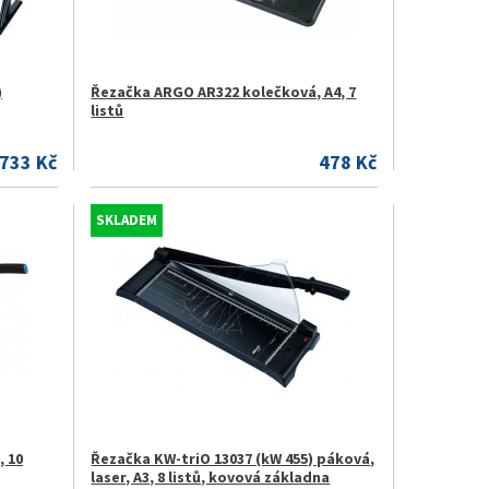
)
Řezačka ARGO AR322 kolečková, A4, 7
listů
.733 Kč
478 Kč
SKLADEM
, 10
Řezačka KW-triO 13037 (kW 455) páková,
laser, A3, 8 listů, kovová základna