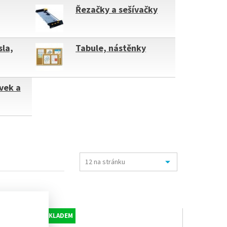
Řezačky a sešívačky
sla,
Tabule, nástěnky
vek a
SKLADEM