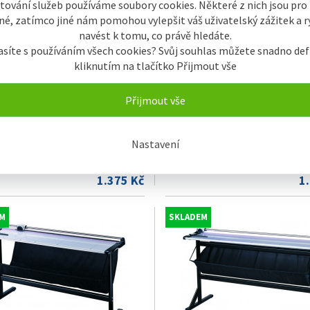
tování služeb používáme soubory cookies. Některé z nich jsou pro
é, zatímco jiné nám pomohou vylepšit váš uživatelský zážitek a ry
navést k tomu, co právě hledáte.
asíte s používáním všech cookies? Svůj souhlas můžete snadno def
kliknutím na tlačítko Přijmout vše
Přijmout vše
 KW-triO 13018 (kW 360)
Řezačka KW-triO 13919 (kW 480)
Nastavení
vá, A4, kovová základna
kolečková, A3+, kovová základ
1.375 Kč
1
M
SKLADEM