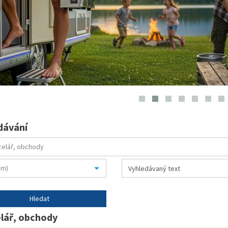
dávání
lář, obchody