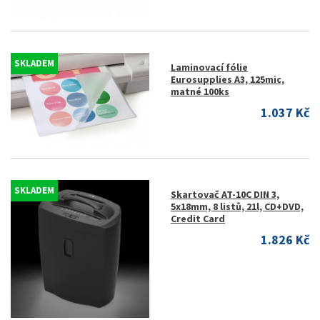
SKLADEM
Laminovací fólie
Eurosupplies A3, 125mic,
matné 100ks
1.037 Kč
SKLADEM
Skartovač AT-10C DIN 3,
5x18mm, 8 listů, 21l, CD+DVD,
Credit Card
1.826 Kč