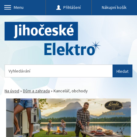
Menu
Přihlášení
Nákupní košík
Hledat
Na úvod
»
Dům a zahrada
»
Kancelář, obchody