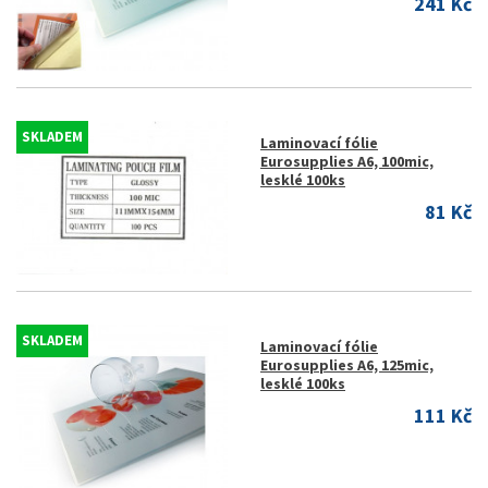
241 Kč
SKLADEM
Laminovací fólie
Eurosupplies A6, 100mic,
lesklé 100ks
81 Kč
SKLADEM
Laminovací fólie
Eurosupplies A6, 125mic,
lesklé 100ks
111 Kč