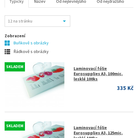
Typicky
Název
Od nejlevnějšího
Od nejdražšího
Zobrazení
Buňkově s obrázky
Řádkově s obrázky
SKLADEM
Laminovací fólie
Eurosupplies A3, 100mic,
lesklé 100ks
335 Kč
SKLADEM
Laminovací fólie
Eurosupplies A3, 125mic,