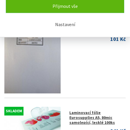
Přijmout vše
SKLADEM
Laminovací fólie
Nastavení
Eurosupplies A5, 100mic,
lesklé 100ks
101 Kč
SKLADEM
Laminovací fólie
Eurosupplies A5, 80mic
samolepící, lesklé 100ks