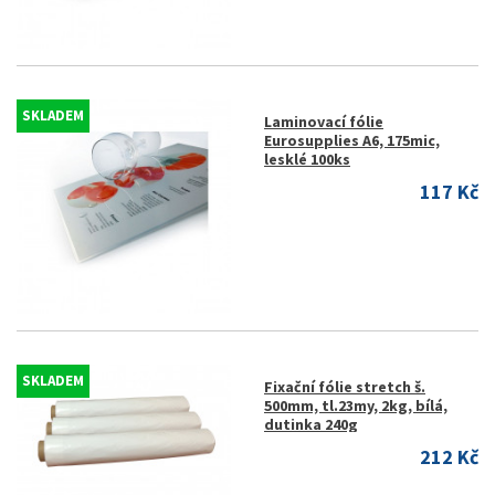
SKLADEM
Laminovací fólie
Eurosupplies A6, 175mic,
lesklé 100ks
117 Kč
SKLADEM
Fixační fólie stretch š.
500mm, tl.23my, 2kg, bílá,
dutinka 240g
212 Kč