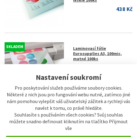
lesklé 100ks
438 Kč
SKLADEM
Laminovací fólie
Eurosupplies A3, 100mic,
matné 100ks
947 Kč
Nastavení soukromí
Pro poskytování služeb používáme soubory cookies.
Některé z nich jsou pro fungování webu nutné, zatímco jiné
nám pomohou vylepšit váš uživatelský zážitek a rychleji vás
SKLADEM
Laminovací fólie
navést k tomu, co právě hledáte.
Eurosupplies A5, 125mic,
lesklé 100ks
Souhlasíte s používáním všech cookies? Svůj souhlas
můžete snadno definovat kliknutím na tlačítko Přijmout
117 Kč
vše