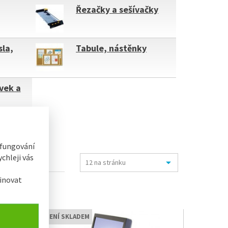
Řezačky a sešívačky
sla,
Tabule, nástěnky
vek a
 fungování
chleji vás
inovat
NENÍ SKLADEM