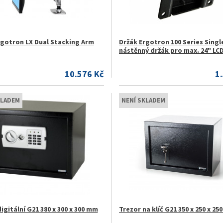
rgotron LX Dual Stacking Arm
Držák Ergotron 100 Series Singl
nástěnný držák pro max. 24" LC
10.576 Kč
1
KLADEM
NENÍ SKLADEM
igitální G21 380 x 300 x 300 mm
Trezor na klíč G21 350 x 250 x 2