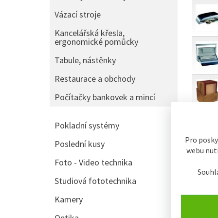
Vázací stroje
Kancelářská křesla,
ergonomické pomůcky
Tabule, nástěnky
Restaurace a obchody
Počítačky bankovek a mincí
Pokladní systémy
řazení:
Pro posky
Poslední kusy
webu nutn
Typic
Foto - Video technika
Souhl
Studiová fototechnika
Zobraze
Kamery
NENÍ S
Optika