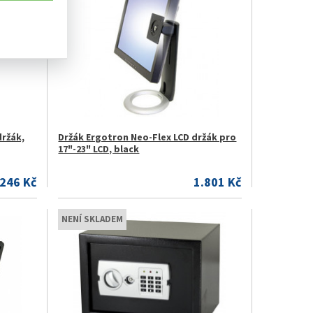
držák,
Držák Ergotron Neo-Flex LCD držák pro
17"-23" LCD, black
.246 Kč
1.801 Kč
NENÍ SKLADEM