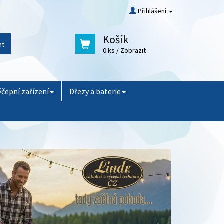
Přihlášení
Košík
at
0 ks
/ Zobrazit
ýčepní zařízení
Dřezy a baterie