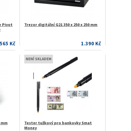
e Pivot
Trezor digitální G21 350 x 250 x 250 mm
D
.565 Kč
1.390 Kč
NENÍ SKLADEM
50 mm
Tester tužkový pro bankovky Smat
Money