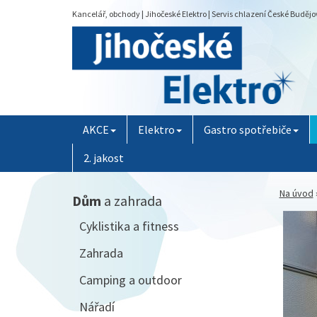
Kancelář, obchody | Jihočeské Elektro | Servis chlazení České Budějo
AKCE
Elektro
Gastro spotřebiče
2. jakost
Na úvod
Dům
a zahrada
Cyklistika a fitness
Zahrada
Camping a outdoor
Nářadí