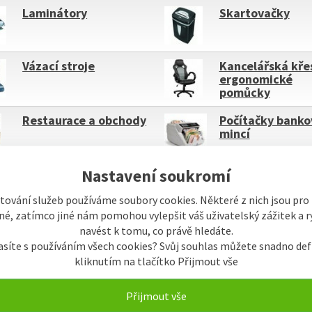
Laminátory
Skartovačky
Vázací stroje
Kancelářská kře
ergonomické
pomůcky
Restaurace a obchody
Počítačky banko
mincí
Nastavení soukromí
tování služeb používáme soubory cookies. Některé z nich jsou pro
é, zatímco jiné nám pomohou vylepšit váš uživatelský zážitek a ry
ky
Název
Od nejlevnějšího
Od nejdražšího
navést k tomu, co právě hledáte.
asíte s používáním všech cookies? Svůj souhlas můžete snadno def
ní
Buňkově s obrázky
Řádkově s obrázky
kliknutím na tlačítko Přijmout vše
Přijmout vše
KLADEM
NENÍ SKLADEM