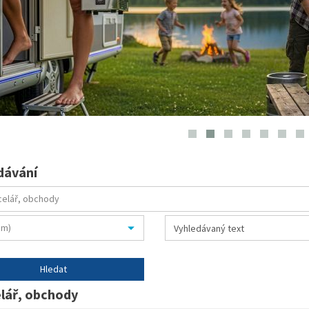
dávání
lář, obchody