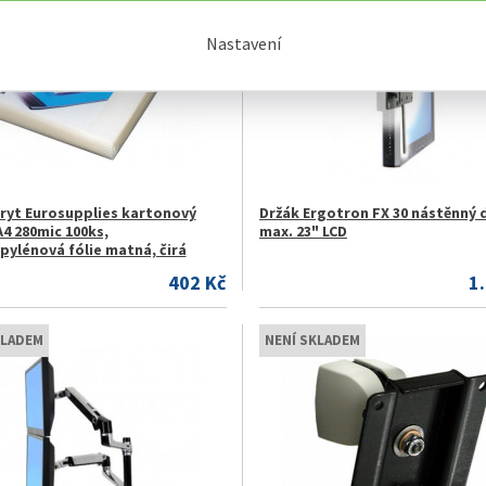
Nastavení
kryt Eurosupplies kartonový
Držák Ergotron FX 30 nástěnný 
4 280mic 100ks,
max. 23" LCD
pylénová fólie matná, čirá
402 Kč
1
KLADEM
NENÍ SKLADEM