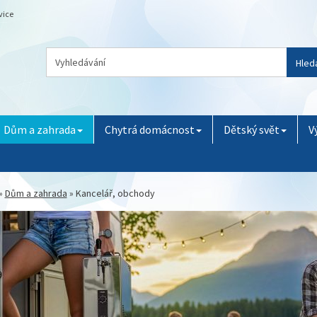
vice
Hled
Dům a zahrada
Chytrá domácnost
Dětský svět
V
»
Dům a zahrada
»
Kancelář, obchody