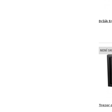
Držák E
NENÍ S
Trezor d