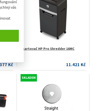
 fungování
chleji vás
inovat
C
Skartovač HP Pro Shredder 16MC
.377 Kč
11.421 Kč
SKLADEM