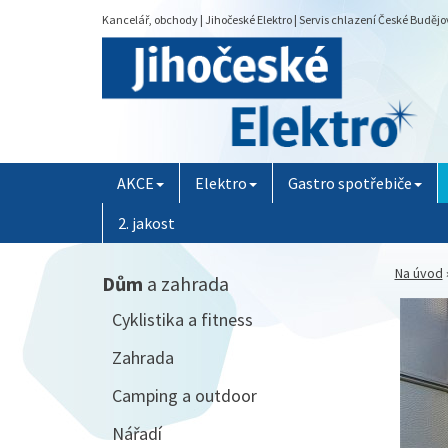
Kancelář, obchody | Jihočeské Elektro | Servis chlazení České Budějo
AKCE
Elektro
Gastro spotřebiče
2. jakost
Na úvod
Dům
a zahrada
Cyklistika a fitness
Zahrada
Camping a outdoor
Nářadí