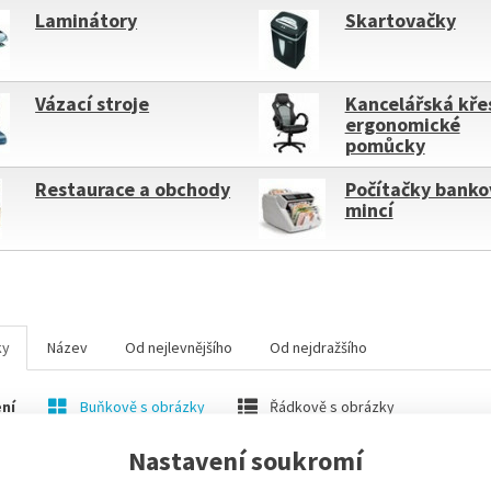
Laminátory
Skartovačky
Vázací stroje
Kancelářská kře
ergonomické
pomůcky
Restaurace a obchody
Počítačky banko
mincí
ky
Název
Od nejlevnějšího
Od nejdražšího
ní
Buňkově s obrázky
Řádkově s obrázky
Nastavení soukromí
M
SKLADEM