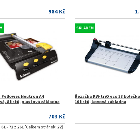
984 Kč
1
M
SKLADEM
 Fellowes Neutron A4
Řezačka KW-triO eco 33 kolečko
á, 8 listů, plastová základna
10 listů, kovová základna
703 Kč
y
61
-
72
z
261
[Celkem stránek:
22
]