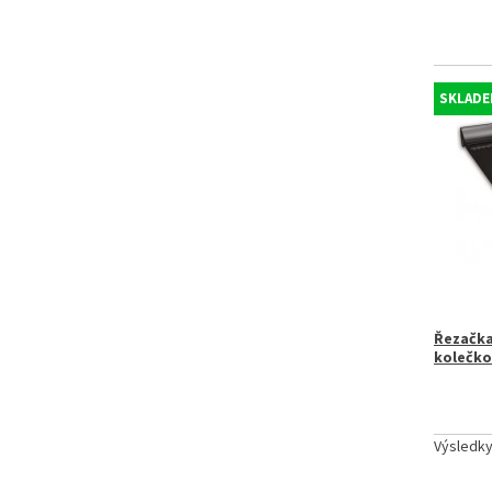
SKLADE
Řezačka
kolečkov
Výsledk