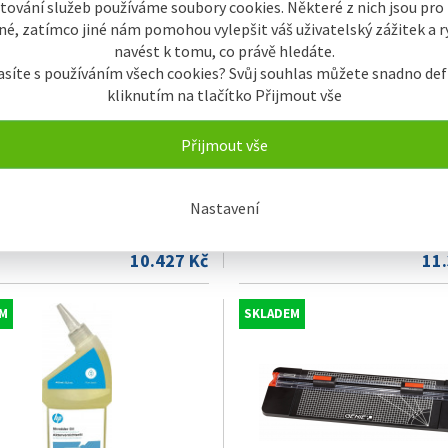
tování služeb používáme soubory cookies. Některé z nich jsou pro
é, zatímco jiné nám pomohou vylepšit váš uživatelský zážitek a ry
navést k tomu, co právě hledáte.
asíte s používáním všech cookies? Svůj souhlas můžete snadno def
kliknutím na tlačítko Přijmout vše
Přijmout vše
ač HP OneShred 16MC
Skartovač HP Pro Shredder 24C
Nastavení
10.427 Kč
11
M
SKLADEM