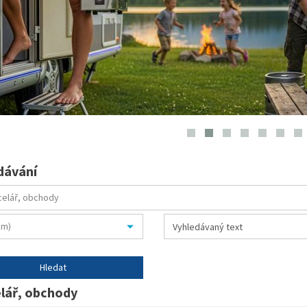
dávání
lář, obchody