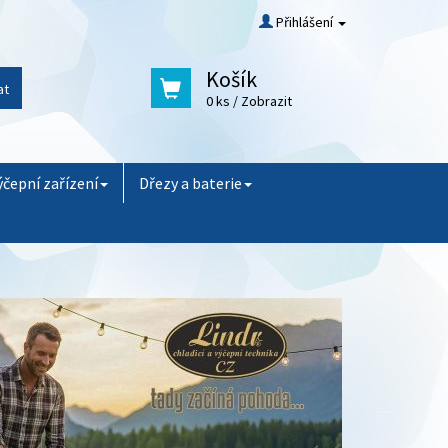
Přihlášení
Košík
at
0 ks
/ Zobrazit
ýčepní zařízení
Dřezy a baterie