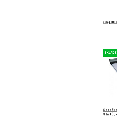
Olej HP 
SKLADE
Řezačka
8 listů,