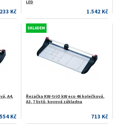
LED
.233 Kč
1.542 Kč
SKLADEM
vá, A4,
Řezačka KW-triO kW eco 46 kolečková,
A3, 7 listů, kovová základna
554 Kč
713 Kč