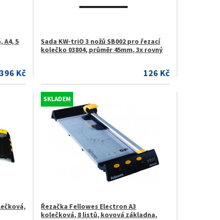
 A4, 5
Sada KW-triO 3 nožů SB002 pro řezací
kolečko 03804, průměr 45mm, 3x rovný
396 Kč
126 Kč
SKLADEM
lečková,
Řezačka Fellowes Electron A3
kolečková, 8 listů, kovová základna,