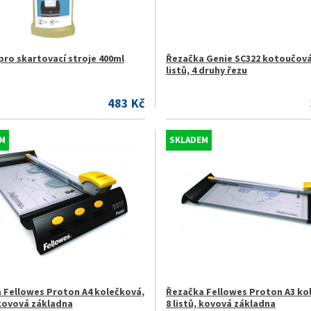
pro skartovací stroje 400ml
Řezačka Genie SC322 kotoučová,
listů, 4 druhy řezu
483 Kč
M
SKLADEM
 Fellowes Proton A4 kolečková,
Řezačka Fellowes Proton A3 ko
 kovová základna
8 listů, kovová základna