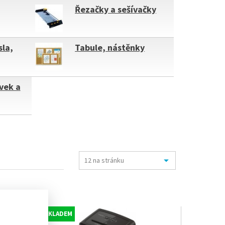
Řezačky a sešívačky
sla,
Tabule, nástěnky
vek a
SKLADEM