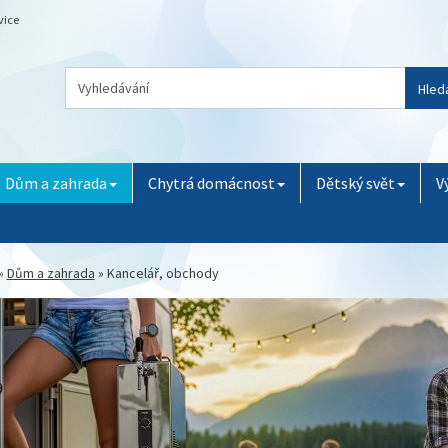
vice
Hled
Dům a zahrada
Chytrá domácnost
Dětský svět
V
»
Dům a zahrada
»
Kancelář, obchody