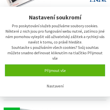
1.142 Kč
Nastavení soukromí
Pro poskytování služeb používáme soubory cookies.
SKLADEM
Některé z nich jsou pro fungování webu nutné, zatímco jiné
Laminátor ARTA HQ-236 A4,
125mic, 25cm/min., s
nám pomohou vylepšit váš uživatelský zážitek a rychleji vás
integrovaným řezacím
navést k tomu, co právě hledáte.
pravítkem
Souhlasíte s používáním všech cookies? Svůj souhlas
1.094 Kč
můžete snadno definovat kliknutím na tlačítko Přijmout
vše
Přijmout vše
SKLADEM
Laminátor Fellowes Saturn3i
A4 125mic, 30cm/min., i pro
Nastavení
studenou laminaci
2.611 Kč