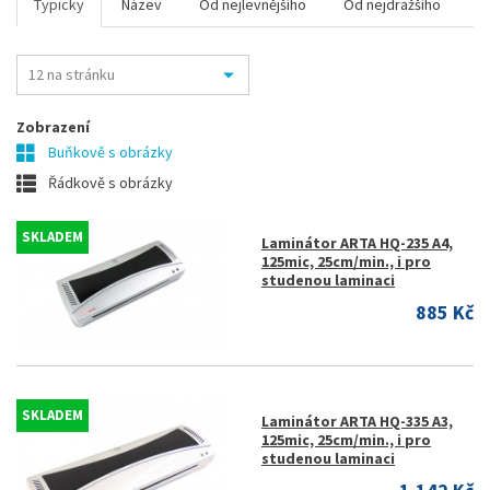
Typicky
Název
Od nejlevnějšího
Od nejdražšího
Zobrazení
Buňkově s obrázky
Řádkově s obrázky
SKLADEM
Laminátor ARTA HQ-235 A4,
125mic, 25cm/min., i pro
studenou laminaci
885 Kč
SKLADEM
Laminátor ARTA HQ-335 A3,
125mic, 25cm/min., i pro
studenou laminaci