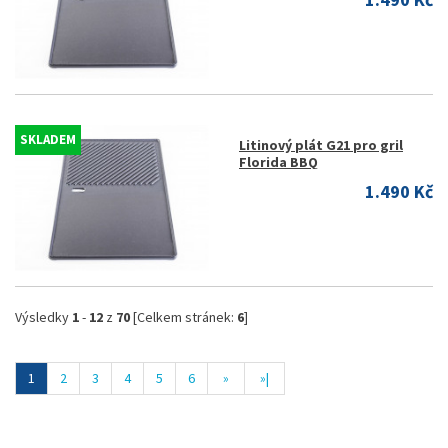
SKLADEM
Litinový plát G21 pro gril
Florida BBQ
1.490 Kč
Výsledky
1
-
12
z
70
[Celkem stránek:
6
]
1
2
3
4
5
6
»
»|