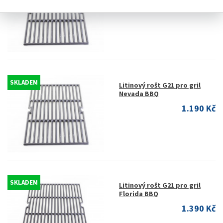
1.190 Kč
SKLADEM
Litinový rošt G21 pro gril
Nevada BBQ
1.190 Kč
SKLADEM
Litinový rošt G21 pro gril
Florida BBQ
1.390 Kč