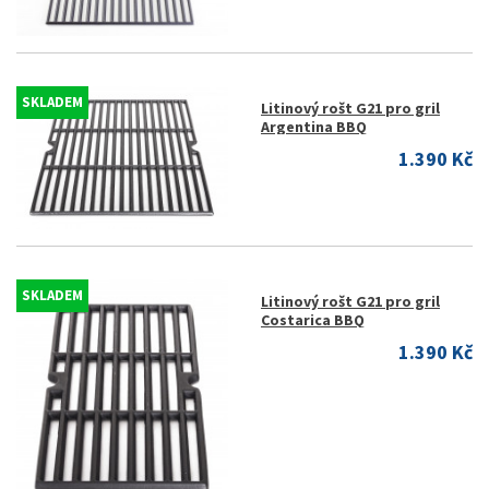
SKLADEM
Litinový rošt G21 pro gril
Argentina BBQ
1.390 Kč
SKLADEM
Litinový rošt G21 pro gril
Costarica BBQ
1.390 Kč