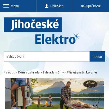
Menu
Přihlášení
Nákupní košík
Hledat
Na úvod
»
Dům a zahrada
»
Zahrada
»
Grily
»
Příslušenství ke grilu