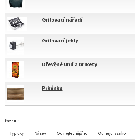
Grilovací nářadí
Grilovací jehly
Dřevěné uhlí a brikety
Prkénka
řazení:
Typicky
Název
Od nejlevnějšího
Od nejdražšího