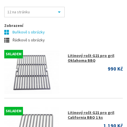
Zobrazení
Buňkově s obrázky
Řádkově s obrázky
SKLADEM
Litinový rošt G21 pro gril
Oklahoma BBQ
990 Kč
SKLADEM
Litinový rošt G21 pro gril
California BBQ 1 ks
1.190 Kč