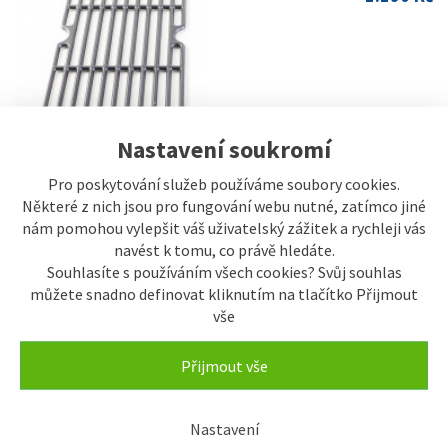
Nastavení soukromí
Pro poskytování služeb používáme soubory cookies.
Některé z nich jsou pro fungování webu nutné, zatímco jiné
nám pomohou vylepšit váš uživatelský zážitek a rychleji vás
SKLADEM
Litinový rošt G21 pro gril
navést k tomu, co právě hledáte.
Mexico BBQ
Souhlasíte s používáním všech cookies? Svůj souhlas
1.190 Kč
můžete snadno definovat kliknutím na tlačítko Přijmout
vše
Přijmout vše
SKLADEM
Litinový rošt G21 pro gril
Nastavení
Arizona BBQ